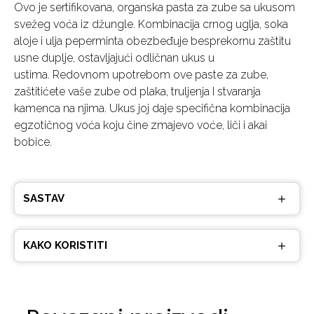
Ovo je sertifikovana, organska pasta za zube sa ukusom
svežeg voća iz džungle. Kombinacija crnog uglja, soka
aloje i ulja peperminta obezbeđuje besprekornu zaštitu
usne duplje, ostavljajući odličnan ukus u
ustima. Redovnom upotrebom ove paste za zube,
zaštitićete vaše zube od plaka, truljenja I stvaranja
kamenca na njima. Ukus joj daje specifična kombinacija
egzotičnog voća koju čine zmajevo voće, liči i akai
bobice.
SASTAV
KAKO KORISTITI