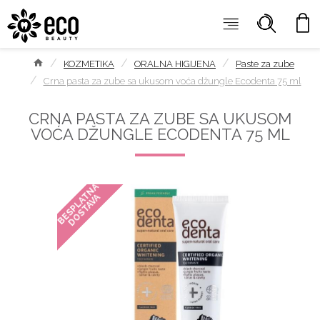
KOZMETIKA
ORALNA HIGIJENA
Paste za zube
Crna pasta za zube sa ukusom voća džungle Ecodenta 75 ml
CRNA PASTA ZA ZUBE SA UKUSOM
VOĆA DŽUNGLE ECODENTA 75 ML
BESPLATNA
DOSTAVA