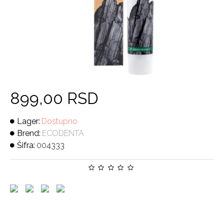
899,00 RSD
Lager:
Dostupno
Brend:
ECODENTA
Šifra:
004333