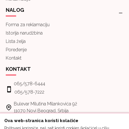
NALOG
Forma za reklamaciju
Istorija narudžbina
Lista želja
Poređenje
Kontakt
KONTAKT
065/578-6444
065/578-7222
Bulevar Milutina Milankovića 9ž
11070 Novi Beograd, Srbija
Ova web-stranica koristi kolačiće
Poštovani korisniče, naš sajt koristi cookies (kolačiće) u cilju