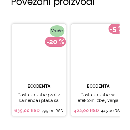
Povezani proizvodi
-5 %
Vruće
-20 %
ECODENTA
ECODENTA
Pasta za zube protiv
Pasta za zube sa
kamenca i plaka sa
efektom izbeljivanja
kokosovim uljem
GREEN LINE BRILLIANT
639,00 RSD
422,00 RSD
799,00 RSD
445,00 RSD
Ecodenta ORGANIC
WHITENING 100 ml
ANTI-PLAQUE 75ml