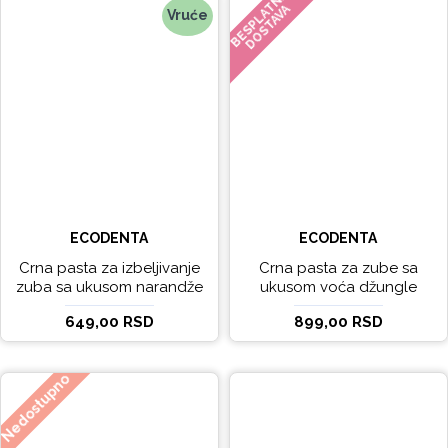
BESPLATNA
DOSTAVA
Vruće
ECODENTA
ECODENTA
Crna pasta za izbeljivanje
Crna pasta za zube sa
zuba sa ukusom narandže
ukusom voća džungle
Ecodenta 100 ml
Ecodenta 75 ml
649,00 RSD
899,00 RSD
Nedostupno