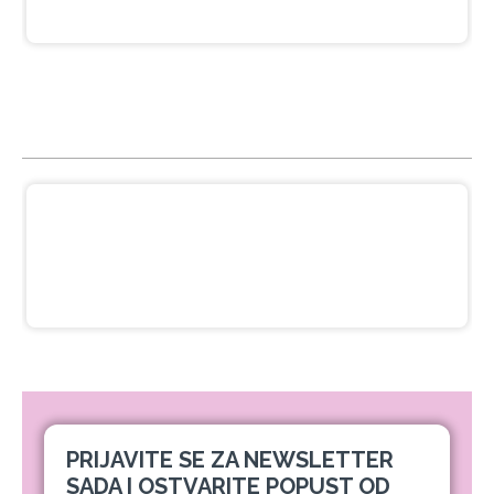
NAJGLEDANIJE
Crna pasta za izbeljivanje zuba sa
ukusom narandže Ecodenta 100 ml
649,00 RSD
PRIJAVITE SE ZA NEWSLETTER
SADA I OSTVARITE POPUST OD