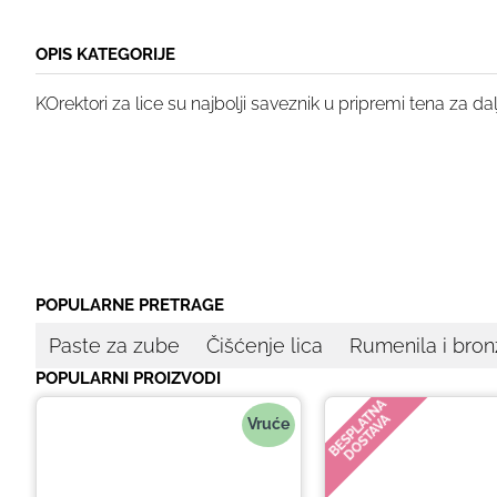
OPIS KATEGORIJE
KOrektori za lice su najbolji saveznik u pripremi tena za da
POPULARNE PRETRAGE
Paste za zube
Čišćenje lica
Rumenila i bron
POPULARNI PROIZVODI
BESPLATNA
DOSTAVA
Vruće