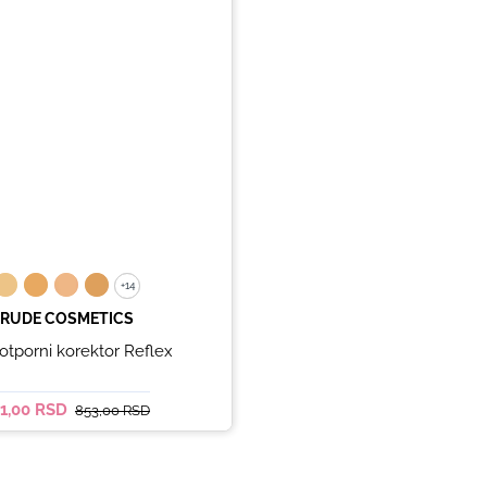
+14
+14
RUDE COSMETICS
tporni korektor Reflex
11,00 RSD
853,00 RSD