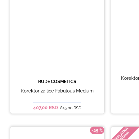
Korektor
RUDE COSMETICS
Korektor za lice Fabulous Medium
407,00 RSD
815,00 RSD
BESPLATNA
-25 %
DOSTAVA