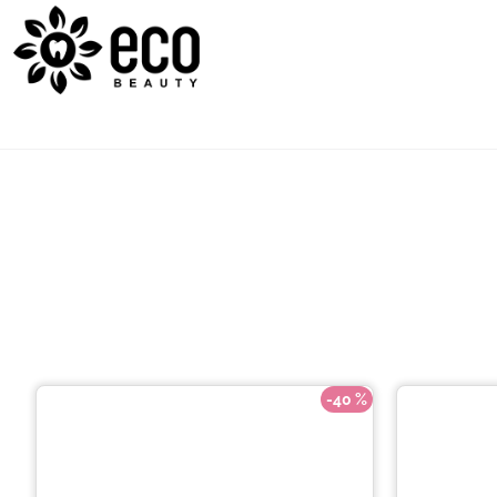
-40 %