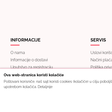
INFORMACIJE
SERVIS
O nama
Uslovi koriš
Informacije o dostavi
Načini plać
Uputstvo za registraciju
Politika priv
Kako kupiti
Pravo na od
Ova web-stranica koristi kolačiće
Najčešća pitanja
Reklamacij
Poštovani korisniče, naš sajt koristi cookies (kolačiće) u cilju pobol
upotrebom kolačića.
Detaljnije
© 2022. Ecobeauty d.o.o. Sva prava zadržana.