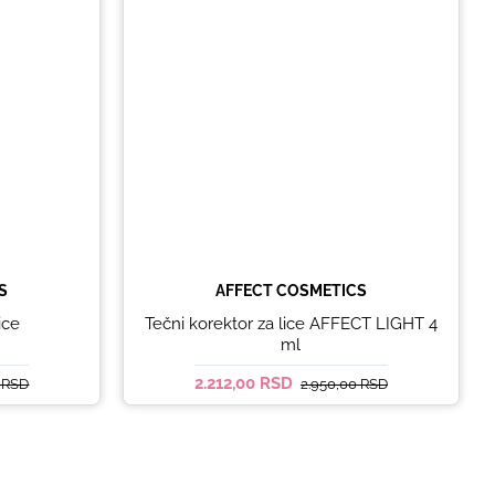
S
AFFECT COSMETICS
ice
Tečni korektor za lice AFFECT LIGHT 4
ml
2.212,00 RSD
0 RSD
2.950,00 RSD