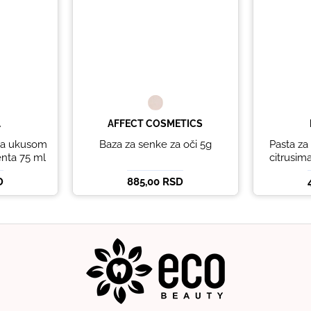
A
AFFECT COSMETICS
 sa ukusom
Baza za senke za oči 5g
Pasta za 
nta 75 ml
citrusi
LIN
D
885,00 RSD
WHI