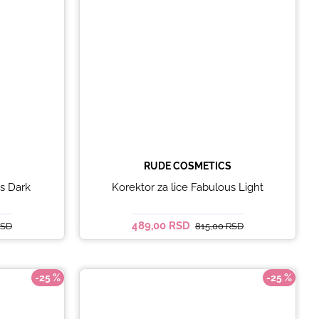
RUDE COSMETICS
us Dark
Korektor za lice Fabulous Light
489,00 RSD
RSD
815,00 RSD
-25 %
-25 %