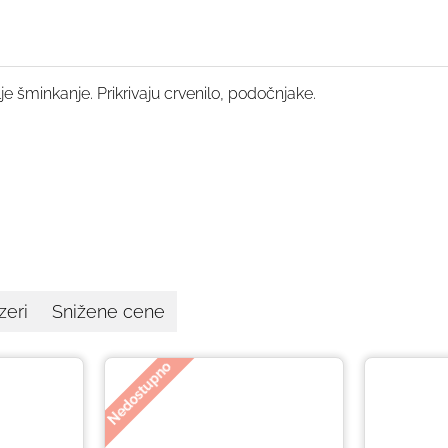
lje šminkanje. Prikrivaju crvenilo, podočnjake.
zeri
Snižene cene
Nedostupno