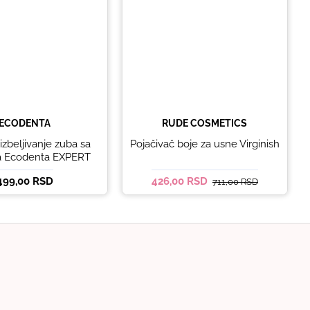
ECODENTA
RUDE COSMETICS
izbeljivanje zuba sa
Pojačivač boje za usne Virginish
ma Ecodenta EXPERT
E EXCEPTIONAL
499,00 RSD
426,00 RSD
711,00 RSD
TENING 100ml