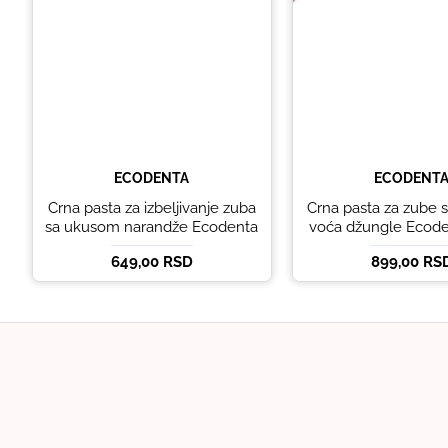
ECODENTA
ECODENT
Crna pasta za izbeljivanje zuba
Crna pasta za zube
sa ukusom narandže Ecodenta
voća džungle Ecode
100 ml
649,00 RSD
899,00 RS