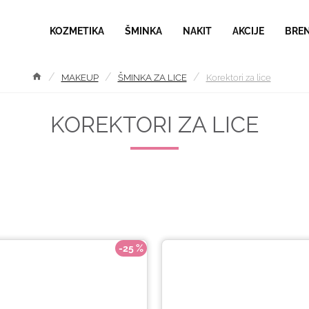
KOZMETIKA
ŠMINKA
NAKIT
AKCIJE
BRE
MAKEUP
ŠMINKA ZA LICE
Korektori za lice
KOREKTORI ZA LICE
-25 %