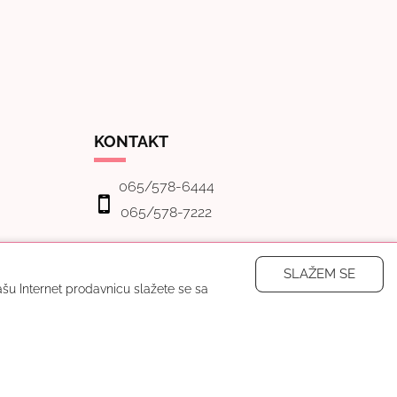
KONTAKT
065/578-6444
065/578-7222
Bulevar Milutina Milankovića 9ž
11070 Novi Beograd, Srbija
SLAŽEM SE
 našu Internet prodavnicu slažete se sa