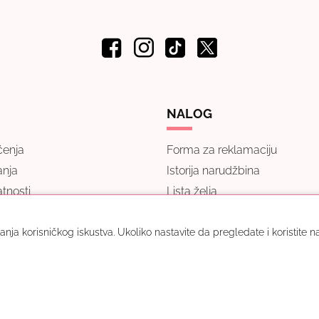
NALOG
ćenja
Forma za reklamaciju
anja
Istorija narudžbina
atnosti
Lista želja
ustajanje
Poređenje
e
Kontakt
jšanja korisničkog iskustva. Ukoliko nastavite da pregledate i koristite