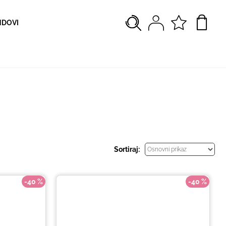
NDOVI
Sortiraj:
-40 %
-40 %