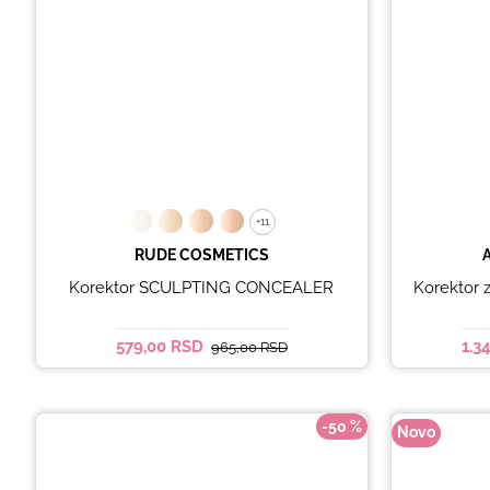
+11
+11
RUDE COSMETICS
Korektor SCULPTING CONCEALER
Korektor z
579,00 RSD
1.3
965,00 RSD
-50 %
Novo