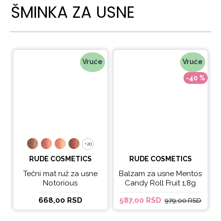
ŠMINKA ZA USNE
Vruće
Vruće
-40 %
+20
+20
RUDE COSMETICS
RUDE COSMETICS
Tečni mat ruž za usne
Balzam za usne Mentos
Notorious
Candy Roll Fruit 1,8g
668,00 RSD
587,00 RSD
979,00 RSD