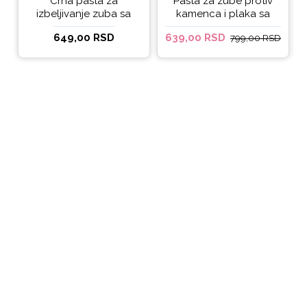
Crna pasta za
Pasta za zube protiv
izbeljivanje zuba sa
kamenca i plaka sa
ukusom narandže
kokosovim uljem
649,00 RSD
639,00 RSD
799,00 RSD
Ecodenta 100 ml
Ecodenta ORGANIC
ANTI-PLAQUE 75ml