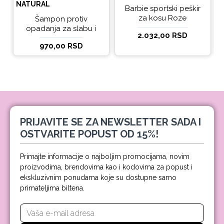
NATURAL
Barbie sportski peškir
za kosu Roze
Šampon protiv
opadanja za slabu i
2.032,00 RSD
tanku kosu beBio
970,00 RSD
natural 300ml
PRIJAVITE SE ZA NEWSLETTER SADA I
OSTVARITE POPUST OD 15%!
Primajte informacije o najboljim promocijama, novim
proizvodima, brendovima kao i kodovima za popust i
ekskluzivnim ponudama koje su dostupne samo
primateljima biltena.