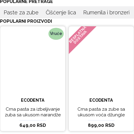
POPULARNE PRETRAGE
Paste za zube
Čišćenje lica
Rumenila i bronzeri
POPULARNI PROIZVODI
BESPLATNA
DOSTAVA
Vruće
ECODENTA
ECODENTA
Crna pasta za izbeljivanje
Crna pasta za zube sa
zuba sa ukusom narandže
ukusom voća džungle
Ecodenta 100 ml
Ecodenta 75 ml
649,00 RSD
899,00 RSD