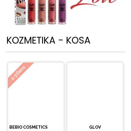
KOZMETIKA - KOSA
Ne
2-3 Dana
BEBIO COSMETICS
GLOV