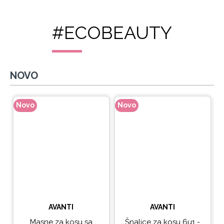
#ECOBEAUTY
NOVO
Novo
Novo
N
AVANTI
AVANTI
Masne za kosu sa
Šnalice za kosu 6u1 -