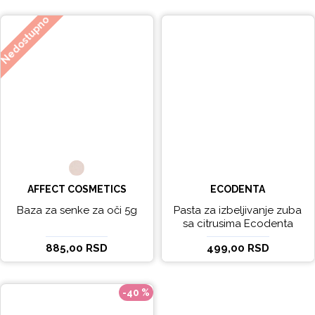
Nedostupno
AFFECT COSMETICS
ECODENTA
Baza za senke za oči 5g
Pasta za izbeljivanje zuba
sa citrusima Ecodenta
EXPERT LINE EXCEPTIONAL
885,00 RSD
499,00 RSD
WHITENING 100ml
-40 %