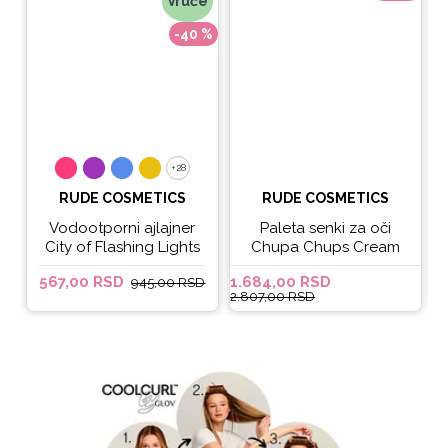
Vruće
-40 %
+28
+28
RUDE COSMETICS
RUDE COSMETICS
Vodootporni ajlajner
Paleta senki za oči
City of Flashing Lights
Chupa Chups Cream
Micro Retractable Liner
Soda
567,00 RSD
1.684,00 RSD
6
945,00 RSD
- It's Lit
2.807,00 RSD