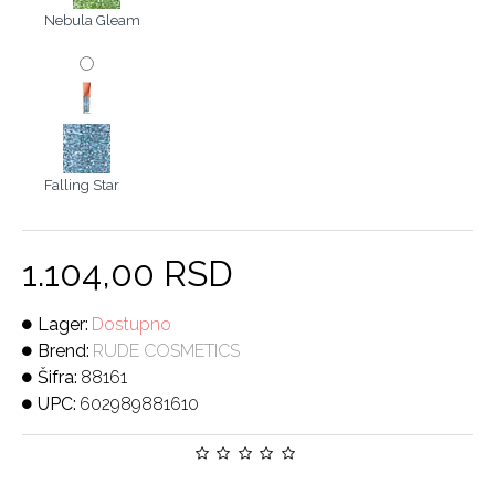
Nebula Gleam
Falling Star
1.104,00 RSD
Lager:
Dostupno
Brend:
RUDE COSMETICS
Šifra:
88161
UPC:
602989881610