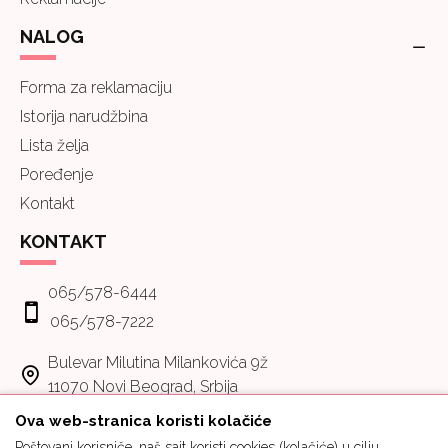
NALOG
Forma za reklamaciju
Istorija narudžbina
Lista želja
Poređenje
Kontakt
KONTAKT
065/578-6444
065/578-7222
Bulevar Milutina Milankovića 9ž
11070 Novi Beograd, Srbija
Ova web-stranica koristi kolačiće
Poštovani korisniče, naš sajt koristi cookies (kolačiće) u cilju