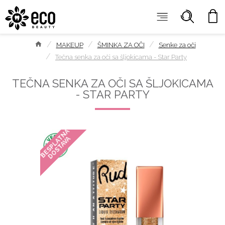
MAKEUP
ŠMINKA ZA OČI
Senke za oči
Tečna senka za oči sa šljokicama - Star Party
TEČNA SENKA ZA OČI SA ŠLJOKICAMA
- STAR PARTY
BESPLATNA
DOSTAVA