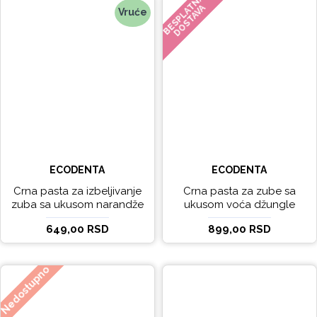
BESPLATNA
DOSTAVA
Vruće
ECODENTA
ECODENTA
Crna pasta za izbeljivanje
Crna pasta za zube sa
zuba sa ukusom narandže
ukusom voća džungle
Ecodenta 100 ml
Ecodenta 75 ml
649,00 RSD
899,00 RSD
Nedostupno