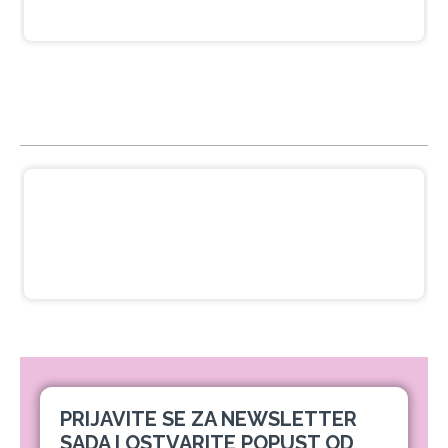
NAJGLEDANIJE
Crna pasta za izbeljivanje zuba sa
ukusom narandže Ecodenta 100 ml
649,00 RSD
PRIJAVITE SE ZA NEWSLETTER
SADA I OSTVARITE POPUST OD