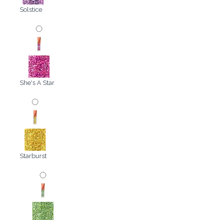
Solstice
She's A Star
Starburst