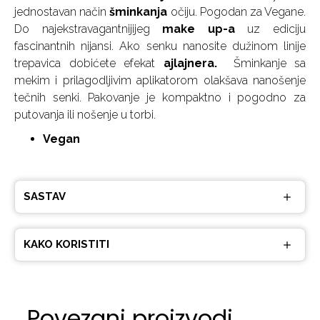
jednostavan način
šminkanja
očiju. Pogodan za Vegane.
Do najekstravagantnijijeg
make up-a
uz ediciju
fascinantnih nijansi. Ako senku nanosite dužinom linije
trepavica dobićete efekat
ajlajnera.
Šminkanje sa
mekim i prilagodljivim aplikatorom olakšava nanošenje
tečnih senki. Pakovanje je kompaktno i pogodno za
putovanja ili nošenje u torbi.
Vegan
SASTAV
KAKO KORISTITI
Povezani proizvodi