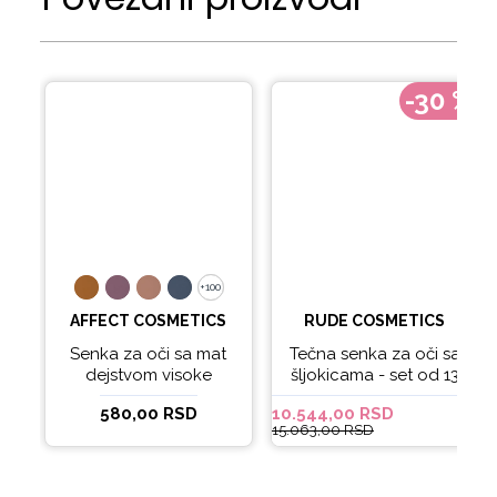
-30 %
+100
+100
AFFECT COSMETICS
RUDE COSMETICS
Senka za oči sa mat
Tečna senka za oči sa
dejstvom visoke
šljokicama - set od 13
pigmentacije MATTE
boja
580,00 RSD
10.544,00 RSD
COLOUR ATTACK
15.063,00 RSD