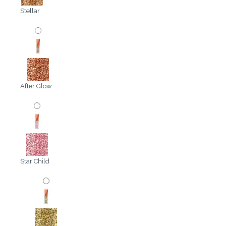
Stellar
After Glow
Star Child