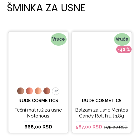
ŠMINKA ZA USNE
Vruće
Vruće
-40 %
+20
+20
RUDE COSMETICS
RUDE COSMETICS
Tečni mat ruž za usne
Balzam za usne Mentos
Notorious
Candy Roll Fruit 1,8g
668,00 RSD
587,00 RSD
979,00 RSD