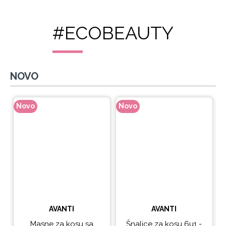
#ECOBEAUTY
NOVO
Novo
Novo
N
AVANTI
AVANTI
Masne za kosu sa
Šnalice za kosu 6u1 -