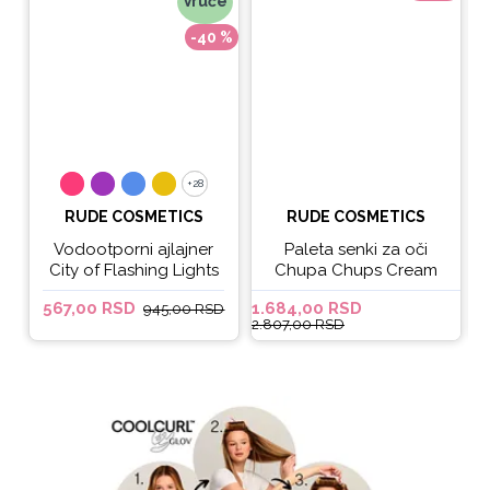
Vruće
-40 %
+28
+28
RUDE COSMETICS
RUDE COSMETICS
Vodootporni ajlajner
Paleta senki za oči
City of Flashing Lights
Chupa Chups Cream
Micro Retractable Liner
Soda
567,00 RSD
1.684,00 RSD
6
945,00 RSD
- It's Lit
2.807,00 RSD