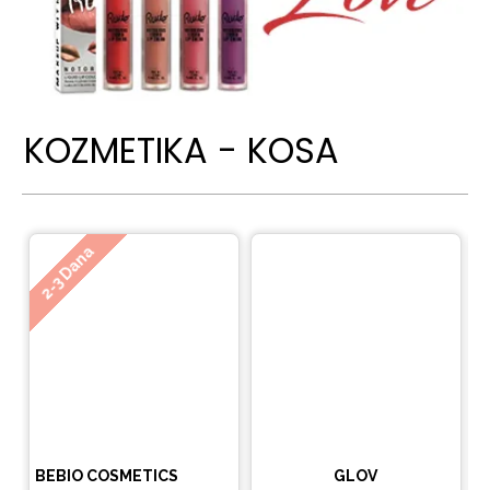
KOZMETIKA - KOSA
Ne
2-3 Dana
BEBIO COSMETICS
GLOV