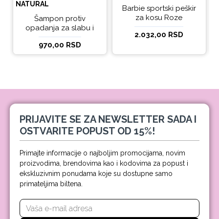
NATURAL
Barbie sportski peškir
za kosu Roze
Šampon protiv
opadanja za slabu i
2.032,00 RSD
tanku kosu beBio
970,00 RSD
natural 300ml
PRIJAVITE SE ZA NEWSLETTER SADA I
OSTVARITE POPUST OD 15%!
Primajte informacije o najboljim promocijama, novim
proizvodima, brendovima kao i kodovima za popust i
ekskluzivnim ponudama koje su dostupne samo
primateljima biltena.