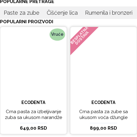
POPULARNE PRETRAGE
Paste za zube
Čišćenje lica
Rumenila i bronzeri
POPULARNI PROIZVODI
BESPLATNA
DOSTAVA
Vruće
ECODENTA
ECODENTA
Crna pasta za izbeljivanje
Crna pasta za zube sa
zuba sa ukusom narandže
ukusom voća džungle
Ecodenta 100 ml
Ecodenta 75 ml
649,00 RSD
899,00 RSD