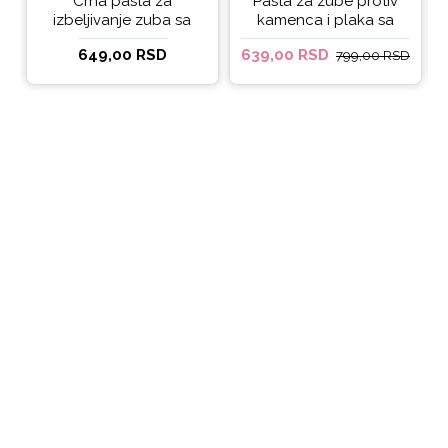
Crna pasta za
Pasta za zube protiv
izbeljivanje zuba sa
kamenca i plaka sa
ukusom narandže
kokosovim uljem
649,00 RSD
639,00 RSD
799,00 RSD
Ecodenta 100 ml
Ecodenta ORGANIC
ANTI-PLAQUE 75ml