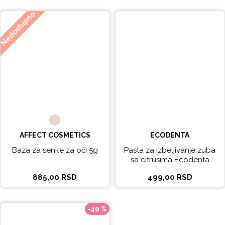
Nedostupno
AFFECT COSMETICS
ECODENTA
Baza za senke za oči 5g
Pasta za izbeljivanje zuba
sa citrusima Ecodenta
EXPERT LINE EXCEPTIONAL
885,00 RSD
499,00 RSD
WHITENING 100ml
-40 %