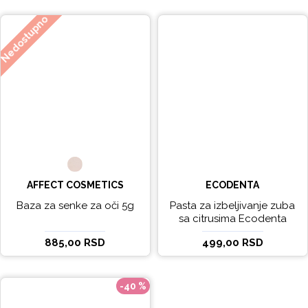
Nedostupno
AFFECT COSMETICS
ECODENTA
Baza za senke za oči 5g
Pasta za izbeljivanje zuba
sa citrusima Ecodenta
EXPERT LINE EXCEPTIONAL
885,00 RSD
499,00 RSD
WHITENING 100ml
-40 %