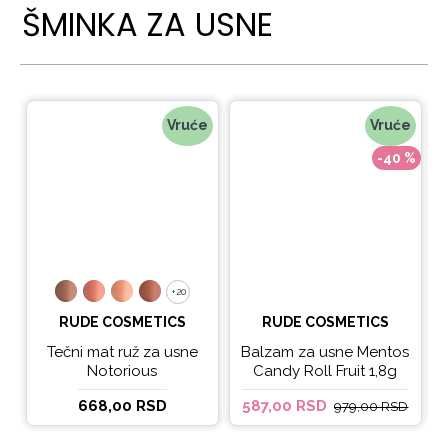
ŠMINKA ZA USNE
Vruće
Vruće
-40 %
+20
+20
RUDE COSMETICS
RUDE COSMETICS
Tečni mat ruž za usne
Balzam za usne Mentos
Notorious
Candy Roll Fruit 1,8g
668,00 RSD
587,00 RSD
979,00 RSD