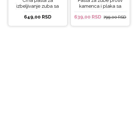
Crna pasta za
Pasta za zube protiv
izbeljivanje zuba sa
kamenca i plaka sa
ukusom narandže
kokosovim uljem
649,00 RSD
639,00 RSD
799,00 RSD
Ecodenta 100 ml
Ecodenta ORGANIC
ANTI-PLAQUE 75ml