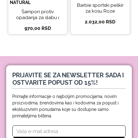
NATURAL
Barbie sportski peškir
za kosu Roze
Šampon protiv
opadanja za slabu i
2.032,00 RSD
tanku kosu beBio
970,00 RSD
natural 300ml
PRIJAVITE SE ZA NEWSLETTER SADA I
OSTVARITE POPUST OD 15%!
Primajte informacije o najboljim promocijama, novim
proizvodima, brendovima kao i kodovima za popust i
ekskluzivnim ponudama koje su dostupne samo
primateljima biltena.