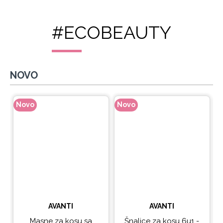
#ECOBEAUTY
NOVO
Novo
Novo
N
AVANTI
AVANTI
Masne za kosu sa
Šnalice za kosu 6u1 -