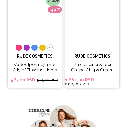
Vruće
-40 %
+28
+28
RUDE COSMETICS
RUDE COSMETICS
Vodootporni ajlajner
Paleta senki za oči
City of Flashing Lights
Chupa Chups Cream
Micro Retractable Liner
Soda
567,00 RSD
1.684,00 RSD
6
945,00 RSD
- It's Lit
2.807,00 RSD