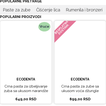
POPULARNE PRETRAGE
Paste za zube
Čišćenje lica
Rumenila i bronzeri
POPULARNI PROIZVODI
BESPLATNA
DOSTAVA
Vruće
ECODENTA
ECODENTA
Crna pasta za izbeljivanje
Crna pasta za zube sa
zuba sa ukusom narandže
ukusom voća džungle
Ecodenta 100 ml
Ecodenta 75 ml
649,00 RSD
899,00 RSD