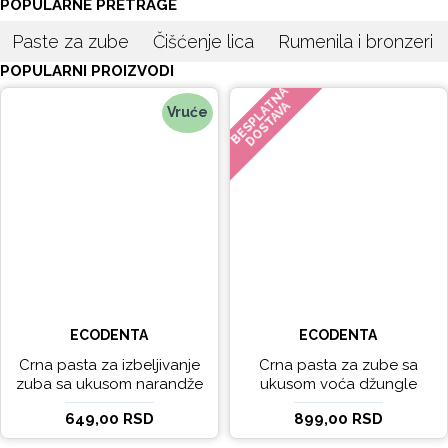
POPULARNE PRETRAGE
Paste za zube
Čišćenje lica
Rumenila i bronzeri
POPULARNI PROIZVODI
BESPLATNA
DOSTAVA
Vruće
ECODENTA
ECODENTA
Crna pasta za izbeljivanje
Crna pasta za zube sa
zuba sa ukusom narandže
ukusom voća džungle
Ecodenta 100 ml
Ecodenta 75 ml
649,00 RSD
899,00 RSD