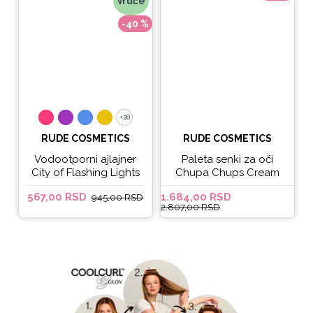
Vruće
-40 %
+28
+28
RUDE COSMETICS
RUDE COSMETICS
Vodootporni ajlajner
Paleta senki za oči
City of Flashing Lights
Chupa Chups Cream
Micro Retractable Liner
Soda
567,00 RSD
1.684,00 RSD
6
945,00 RSD
- It's Lit
2.807,00 RSD