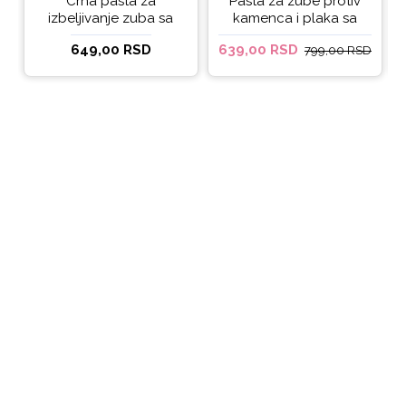
Crna pasta za
Pasta za zube protiv
izbeljivanje zuba sa
kamenca i plaka sa
ukusom narandže
kokosovim uljem
649,00 RSD
639,00 RSD
799,00 RSD
Ecodenta 100 ml
Ecodenta ORGANIC
ANTI-PLAQUE 75ml