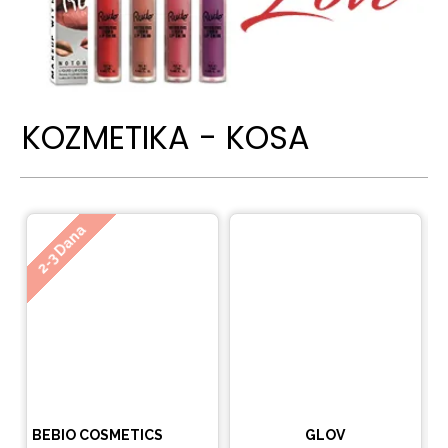
KOZMETIKA - KOSA
Ne
2-3 Dana
BEBIO COSMETICS
GLOV