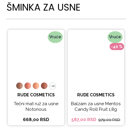
ŠMINKA ZA USNE
Vruće
Vruće
-40 %
+20
+20
RUDE COSMETICS
RUDE COSMETICS
Tečni mat ruž za usne
Balzam za usne Mentos
Notorious
Candy Roll Fruit 1,8g
668,00 RSD
587,00 RSD
979,00 RSD