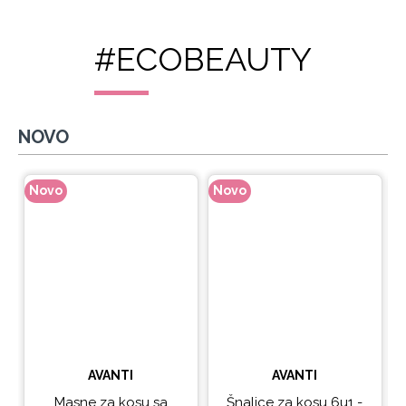
#ECOBEAUTY
NOVO
Novo
Novo
N
AVANTI
AVANTI
Masne za kosu sa
Šnalice za kosu 6u1 -