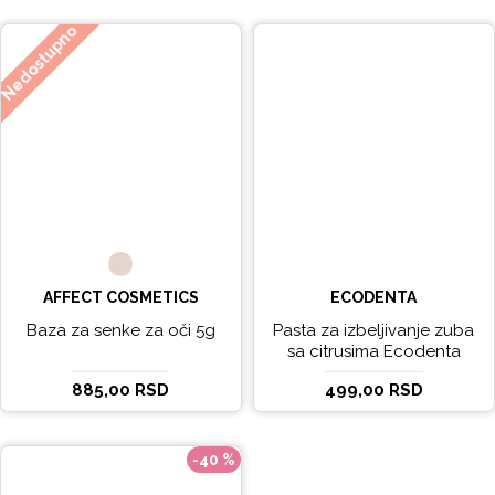
Nedostupno
AFFECT COSMETICS
ECODENTA
Baza za senke za oči 5g
Pasta za izbeljivanje zuba
sa citrusima Ecodenta
EXPERT LINE EXCEPTIONAL
885,00 RSD
499,00 RSD
WHITENING 100ml
-40 %