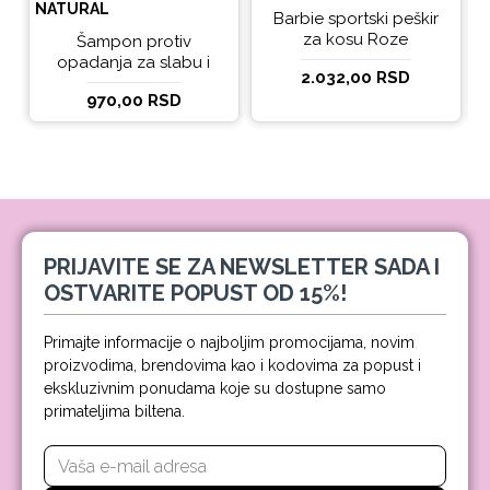
NATURAL
Barbie sportski peškir
za kosu Roze
Šampon protiv
opadanja za slabu i
2.032,00 RSD
tanku kosu beBio
970,00 RSD
natural 300ml
PRIJAVITE SE ZA NEWSLETTER SADA I
OSTVARITE POPUST OD 15%!
Primajte informacije o najboljim promocijama, novim
proizvodima, brendovima kao i kodovima za popust i
ekskluzivnim ponudama koje su dostupne samo
primateljima biltena.