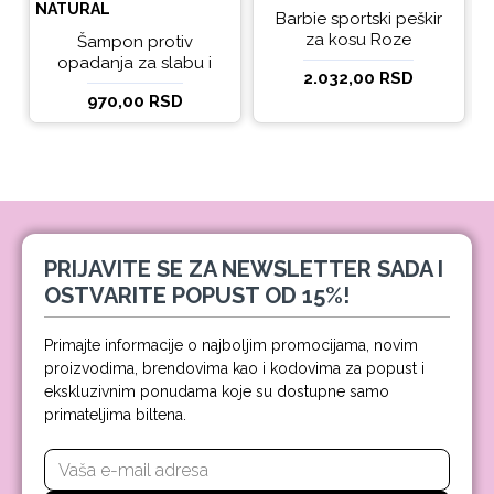
NATURAL
Barbie sportski peškir
za kosu Roze
Šampon protiv
opadanja za slabu i
2.032,00 RSD
tanku kosu beBio
970,00 RSD
natural 300ml
PRIJAVITE SE ZA NEWSLETTER SADA I
OSTVARITE POPUST OD 15%!
Primajte informacije o najboljim promocijama, novim
proizvodima, brendovima kao i kodovima za popust i
ekskluzivnim ponudama koje su dostupne samo
primateljima biltena.