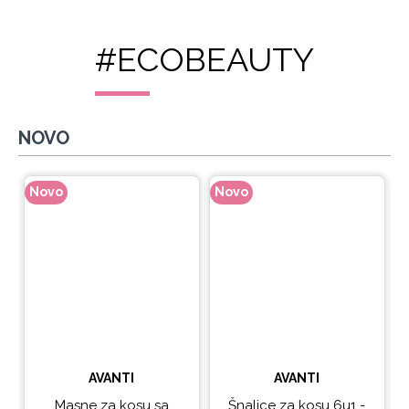
#ECOBEAUTY
NOVO
Novo
Novo
N
AVANTI
AVANTI
Masne za kosu sa
Šnalice za kosu 6u1 -