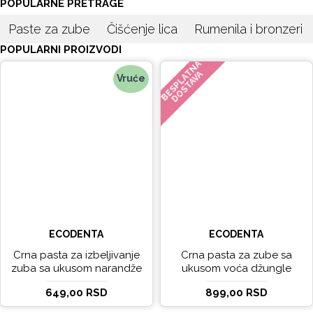
POPULARNE PRETRAGE
Paste za zube
Čišćenje lica
Rumenila i bronzeri
POPULARNI PROIZVODI
BESPLATNA
DOSTAVA
Vruće
ECODENTA
ECODENTA
Crna pasta za izbeljivanje
Crna pasta za zube sa
zuba sa ukusom narandže
ukusom voća džungle
Ecodenta 100 ml
Ecodenta 75 ml
649,00 RSD
899,00 RSD