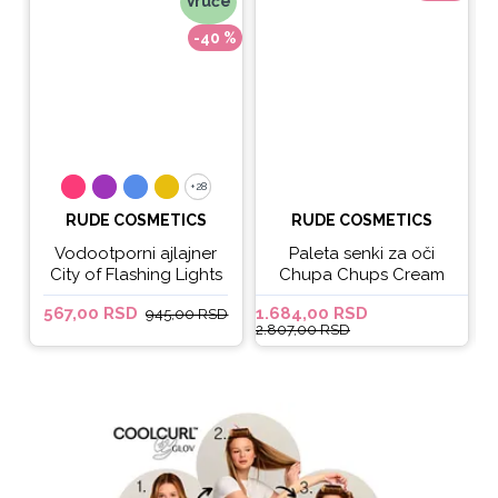
Vruće
-40 %
+28
+28
RUDE COSMETICS
RUDE COSMETICS
Vodootporni ajlajner
Paleta senki za oči
City of Flashing Lights
Chupa Chups Cream
Micro Retractable Liner
Soda
567,00 RSD
1.684,00 RSD
6
945,00 RSD
- It's Lit
2.807,00 RSD