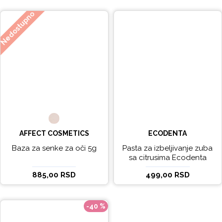
Nedostupno
AFFECT COSMETICS
ECODENTA
Baza za senke za oči 5g
Pasta za izbeljivanje zuba
sa citrusima Ecodenta
EXPERT LINE EXCEPTIONAL
885,00 RSD
499,00 RSD
WHITENING 100ml
-40 %