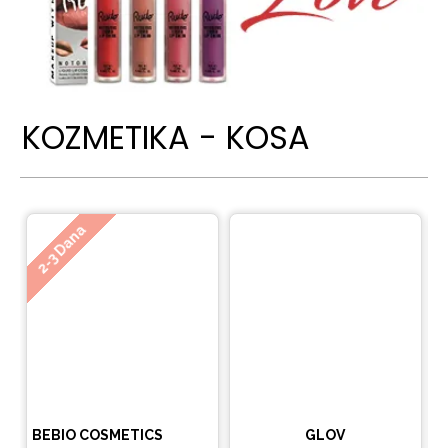
KOZMETIKA - KOSA
Ne
2-3 Dana
BEBIO COSMETICS
GLOV