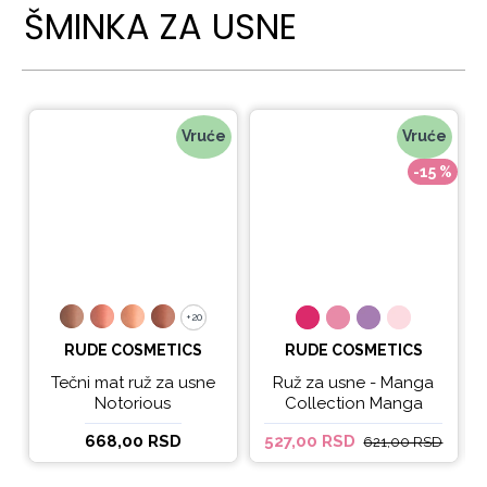
ŠMINKA ZA USNE
Vruće
Vruće
-15 %
+20
+20
RUDE COSMETICS
RUDE COSMETICS
Tečni mat ruž za usne
Ruž za usne - Manga
Notorious
Collection Manga
Sparkle Lip Oil
668,00 RSD
527,00 RSD
621,00 RSD