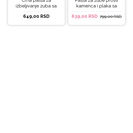
Crna pasta za
Pasta za zube protiv
izbeljivanje zuba sa
kamenca i plaka sa
ukusom narandže
kokosovim uljem
649,00 RSD
639,00 RSD
799,00 RSD
Ecodenta 100 ml
Ecodenta ORGANIC
ANTI-PLAQUE 75ml