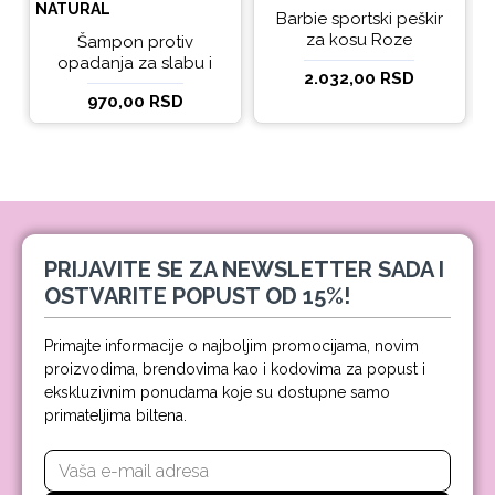
NATURAL
Barbie sportski peškir
za kosu Roze
Šampon protiv
opadanja za slabu i
2.032,00 RSD
tanku kosu beBio
970,00 RSD
natural 300ml
PRIJAVITE SE ZA NEWSLETTER SADA I
OSTVARITE POPUST OD 15%!
Primajte informacije o najboljim promocijama, novim
proizvodima, brendovima kao i kodovima za popust i
ekskluzivnim ponudama koje su dostupne samo
primateljima biltena.