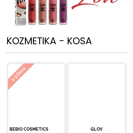
KOZMETIKA - KOSA
Ne
2-3 Dana
BEBIO COSMETICS
GLOV