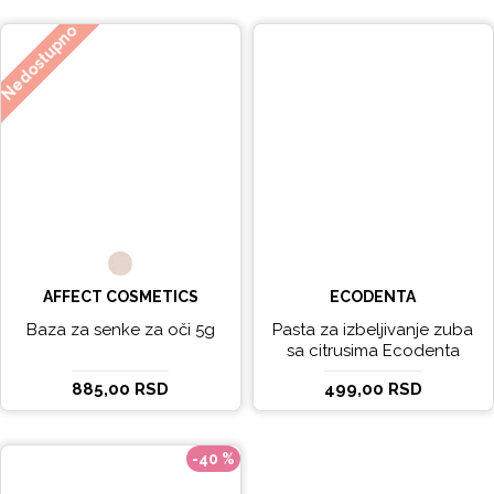
Nedostupno
AFFECT COSMETICS
ECODENTA
Baza za senke za oči 5g
Pasta za izbeljivanje zuba
sa citrusima Ecodenta
EXPERT LINE EXCEPTIONAL
885,00 RSD
499,00 RSD
WHITENING 100ml
-40 %