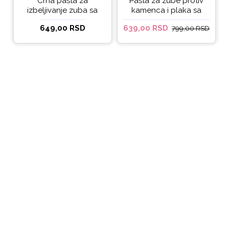
Crna pasta za
Pasta za zube protiv
izbeljivanje zuba sa
kamenca i plaka sa
ukusom narandže
kokosovim uljem
649,00 RSD
639,00 RSD
799,00 RSD
Ecodenta 100 ml
Ecodenta ORGANIC
ANTI-PLAQUE 75ml