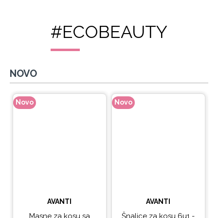
#ECOBEAUTY
NOVO
Novo
Novo
N
AVANTI
AVANTI
Masne za kosu sa
Šnalice za kosu 6u1 -