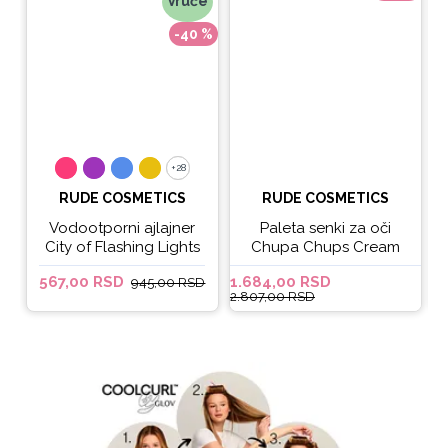
Vruće
-40 %
+28
+28
RUDE COSMETICS
RUDE COSMETICS
Vodootporni ajlajner
Paleta senki za oči
City of Flashing Lights
Chupa Chups Cream
Micro Retractable Liner
Soda
567,00 RSD
1.684,00 RSD
6
945,00 RSD
- It's Lit
2.807,00 RSD