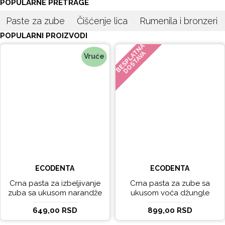
POPULARNE PRETRAGE
Paste za zube
Čišćenje lica
Rumenila i bronzeri
POPULARNI PROIZVODI
BESPLATNA
DOSTAVA
Vruće
ECODENTA
ECODENTA
Crna pasta za izbeljivanje
Crna pasta za zube sa
zuba sa ukusom narandže
ukusom voća džungle
Ecodenta 100 ml
Ecodenta 75 ml
649,00 RSD
899,00 RSD