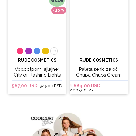
Vruće
-40 %
+28
+28
RUDE COSMETICS
RUDE COSMETICS
Vodootporni ajlajner
Paleta senki za oči
City of Flashing Lights
Chupa Chups Cream
Micro Retractable Liner
Soda
567,00 RSD
1.684,00 RSD
6
945,00 RSD
- It's Lit
2.807,00 RSD