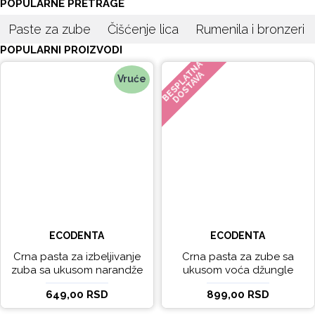
POPULARNE PRETRAGE
Paste za zube
Čišćenje lica
Rumenila i bronzeri
POPULARNI PROIZVODI
BESPLATNA
DOSTAVA
Vruće
ECODENTA
ECODENTA
Crna pasta za izbeljivanje
Crna pasta za zube sa
zuba sa ukusom narandže
ukusom voća džungle
Ecodenta 100 ml
Ecodenta 75 ml
649,00 RSD
899,00 RSD