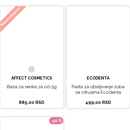
Nedostupno
AFFECT COSMETICS
ECODENTA
Baza za senke za oči 5g
Pasta za izbeljivanje zuba
sa citrusima Ecodenta
EXPERT LINE EXCEPTIONAL
885,00 RSD
499,00 RSD
WHITENING 100ml
-40 %