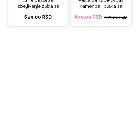
Crna pasta za
Pasta za zube protiv
izbeljivanje zuba sa
kamenca i plaka sa
ukusom narandže
kokosovim uljem
649,00 RSD
639,00 RSD
799,00 RSD
Ecodenta 100 ml
Ecodenta ORGANIC
ANTI-PLAQUE 75ml