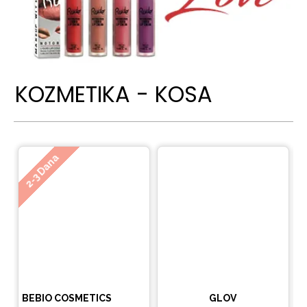
KOZMETIKA - KOSA
Ne
2-3 Dana
BEBIO COSMETICS
GLOV