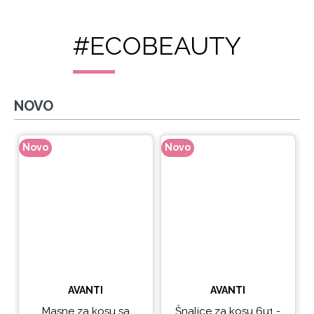
#ECOBEAUTY
NOVO
Novo
Novo
N
AVANTI
AVANTI
Masne za kosu sa
Šnalice za kosu 6u1 -