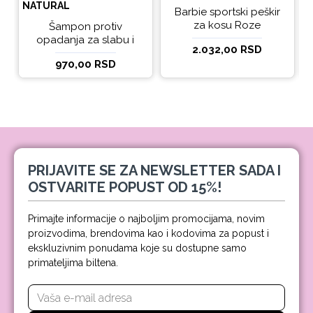
NATURAL
Barbie sportski peškir
za kosu Roze
Šampon protiv
opadanja za slabu i
2.032,00 RSD
tanku kosu beBio
970,00 RSD
natural 300ml
PRIJAVITE SE ZA NEWSLETTER SADA I
OSTVARITE POPUST OD 15%!
Primajte informacije o najboljim promocijama, novim
proizvodima, brendovima kao i kodovima za popust i
ekskluzivnim ponudama koje su dostupne samo
primateljima biltena.