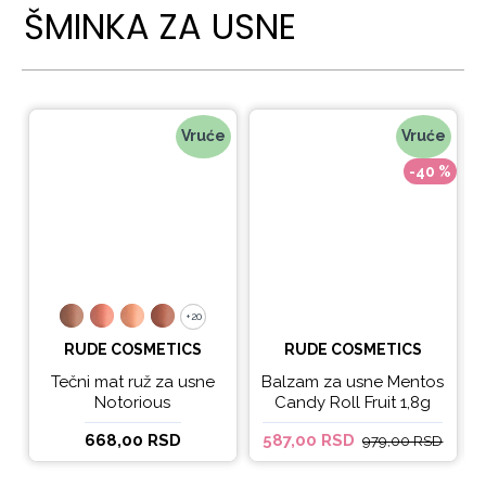
ŠMINKA ZA USNE
Vruće
Vruće
-40 %
+20
+20
RUDE COSMETICS
RUDE COSMETICS
Tečni mat ruž za usne
Balzam za usne Mentos
Notorious
Candy Roll Fruit 1,8g
668,00 RSD
587,00 RSD
979,00 RSD