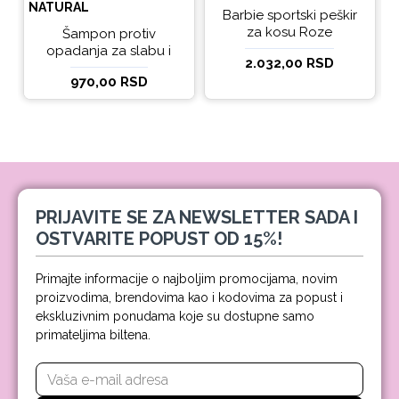
NATURAL
Barbie sportski peškir
za kosu Roze
Šampon protiv
opadanja za slabu i
2.032,00 RSD
tanku kosu beBio
970,00 RSD
natural 300ml
PRIJAVITE SE ZA NEWSLETTER SADA I
OSTVARITE POPUST OD 15%!
Primajte informacije o najboljim promocijama, novim
proizvodima, brendovima kao i kodovima za popust i
ekskluzivnim ponudama koje su dostupne samo
primateljima biltena.