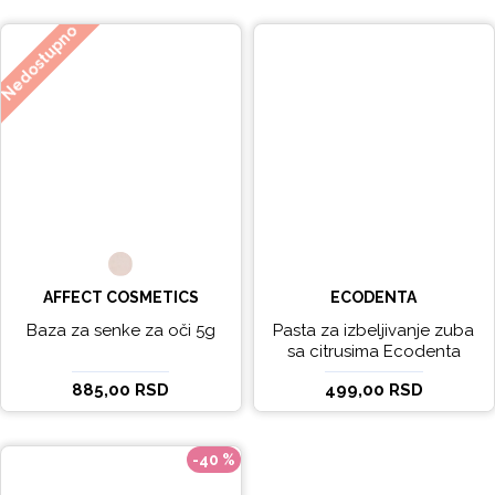
Nedostupno
AFFECT COSMETICS
ECODENTA
Baza za senke za oči 5g
Pasta za izbeljivanje zuba
sa citrusima Ecodenta
EXPERT LINE EXCEPTIONAL
885,00 RSD
499,00 RSD
WHITENING 100ml
-40 %