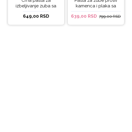
Crna pasta za
Pasta za zube protiv
izbeljivanje zuba sa
kamenca i plaka sa
ukusom narandže
kokosovim uljem
649,00 RSD
639,00 RSD
799,00 RSD
Ecodenta 100 ml
Ecodenta ORGANIC
ANTI-PLAQUE 75ml