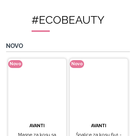
#ECOBEAUTY
NOVO
Novo
Novo
N
AVANTI
AVANTI
Masne za kosu sa
Šnalice za kosu 6u1 -