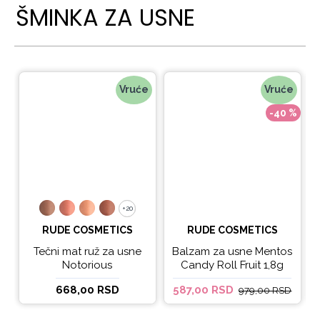
ŠMINKA ZA USNE
Vruće
Vruće
-40 %
+20
+20
RUDE COSMETICS
RUDE COSMETICS
Tečni mat ruž za usne
Balzam za usne Mentos
Notorious
Candy Roll Fruit 1,8g
668,00 RSD
587,00 RSD
979,00 RSD