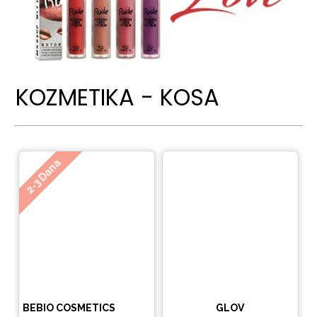
KOZMETIKA - KOSA
Ne
2-3 Dana
BEBIO COSMETICS
GLOV