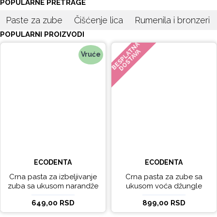
POPULARNE PRETRAGE
Paste za zube
Čišćenje lica
Rumenila i bronzeri
POPULARNI PROIZVODI
BESPLATNA
DOSTAVA
Vruće
ECODENTA
ECODENTA
Crna pasta za izbeljivanje
Crna pasta za zube sa
zuba sa ukusom narandže
ukusom voća džungle
Ecodenta 100 ml
Ecodenta 75 ml
649,00 RSD
899,00 RSD