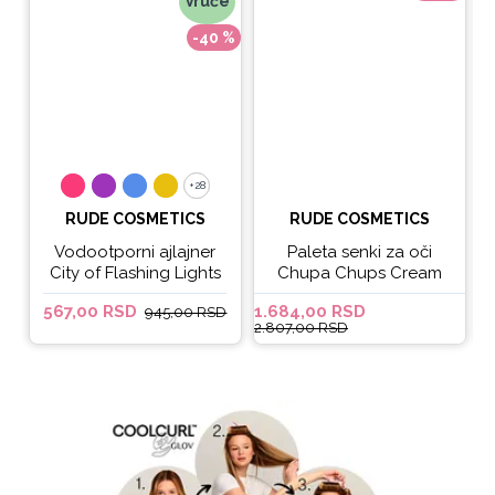
Vruće
-40 %
+28
+28
RUDE COSMETICS
RUDE COSMETICS
Vodootporni ajlajner
Paleta senki za oči
City of Flashing Lights
Chupa Chups Cream
Micro Retractable Liner
Soda
567,00 RSD
1.684,00 RSD
6
945,00 RSD
- It's Lit
2.807,00 RSD