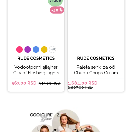
Vruće
-40 %
+28
+28
RUDE COSMETICS
RUDE COSMETICS
Vodootporni ajlajner
Paleta senki za oči
City of Flashing Lights
Chupa Chups Cream
Micro Retractable Liner
Soda
567,00 RSD
1.684,00 RSD
6
945,00 RSD
- It's Lit
2.807,00 RSD