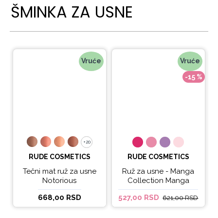
ŠMINKA ZA USNE
Vruće
Vruće
-15 %
+20
+20
RUDE COSMETICS
RUDE COSMETICS
Tečni mat ruž za usne
Ruž za usne - Manga
Notorious
Collection Manga
Sparkle Lip Oil
668,00 RSD
527,00 RSD
621,00 RSD