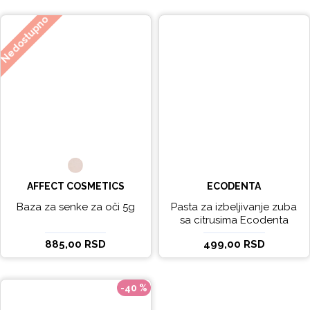
Nedostupno
AFFECT COSMETICS
ECODENTA
Baza za senke za oči 5g
Pasta za izbeljivanje zuba
sa citrusima Ecodenta
EXPERT LINE EXCEPTIONAL
885,00 RSD
499,00 RSD
WHITENING 100ml
-40 %