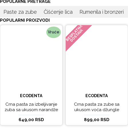
POPULARNE PRETRAGE
Paste za zube
Čišćenje lica
Rumenila i bronzeri
POPULARNI PROIZVODI
BESPLATNA
DOSTAVA
Vruće
ECODENTA
ECODENTA
Crna pasta za izbeljivanje
Crna pasta za zube sa
zuba sa ukusom narandže
ukusom voća džungle
Ecodenta 100 ml
Ecodenta 75 ml
649,00 RSD
899,00 RSD