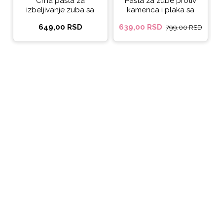
Crna pasta za
Pasta za zube protiv
izbeljivanje zuba sa
kamenca i plaka sa
ukusom narandže
kokosovim uljem
649,00 RSD
639,00 RSD
799,00 RSD
Ecodenta 100 ml
Ecodenta ORGANIC
ANTI-PLAQUE 75ml