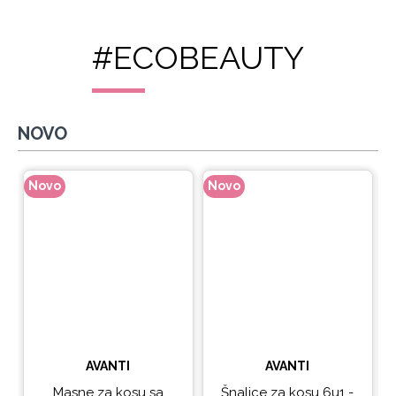
#ECOBEAUTY
NOVO
Novo
Novo
N
AVANTI
AVANTI
Masne za kosu sa
Šnalice za kosu 6u1 -