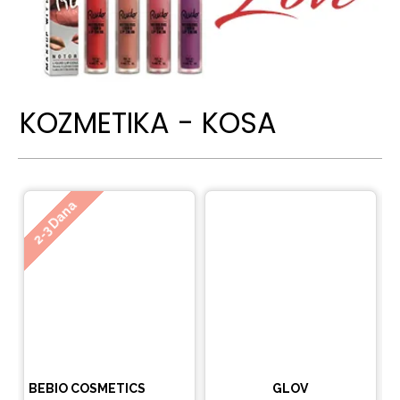
KOZMETIKA - KOSA
Ne
2-3 Dana
BEBIO COSMETICS
GLOV