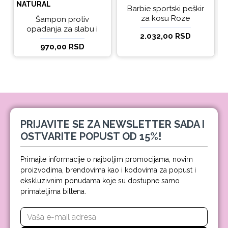
NATURAL
Barbie sportski peškir
za kosu Roze
Šampon protiv
opadanja za slabu i
2.032,00 RSD
tanku kosu beBio
970,00 RSD
natural 300ml
PRIJAVITE SE ZA NEWSLETTER SADA I
OSTVARITE POPUST OD 15%!
Primajte informacije o najboljim promocijama, novim
proizvodima, brendovima kao i kodovima za popust i
ekskluzivnim ponudama koje su dostupne samo
primateljima biltena.