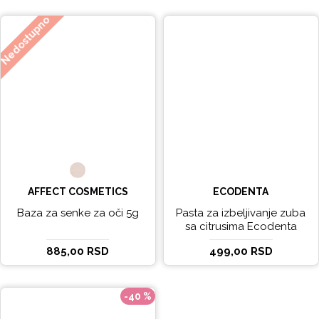
Nedostupno
AFFECT COSMETICS
ECODENTA
Baza za senke za oči 5g
Pasta za izbeljivanje zuba
sa citrusima Ecodenta
EXPERT LINE EXCEPTIONAL
885,00 RSD
499,00 RSD
WHITENING 100ml
-40 %