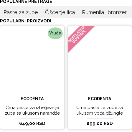
POPULARNE PRETRAGE
Paste za zube
Čišćenje lica
Rumenila i bronzeri
POPULARNI PROIZVODI
BESPLATNA
DOSTAVA
Vruće
ECODENTA
ECODENTA
Crna pasta za izbeljivanje
Crna pasta za zube sa
zuba sa ukusom narandže
ukusom voća džungle
Ecodenta 100 ml
Ecodenta 75 ml
649,00 RSD
899,00 RSD