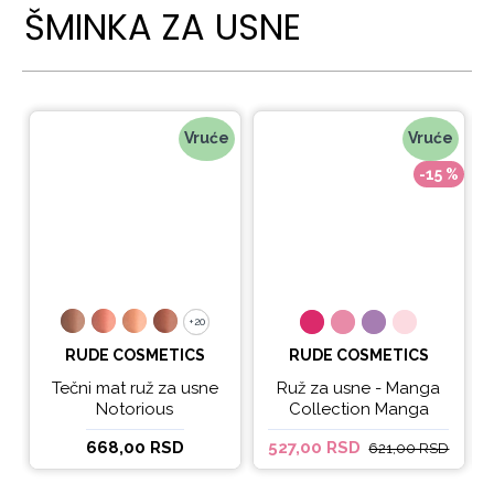
ŠMINKA ZA USNE
Vruće
Vruće
-15 %
+20
+20
RUDE COSMETICS
RUDE COSMETICS
Tečni mat ruž za usne
Ruž za usne - Manga
Notorious
Collection Manga
Sparkle Lip Oil
668,00 RSD
527,00 RSD
621,00 RSD