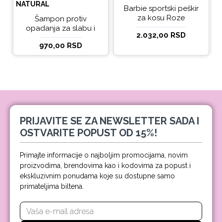
NATURAL
Barbie sportski peškir
za kosu Roze
Šampon protiv
opadanja za slabu i
2.032,00 RSD
tanku kosu beBio
970,00 RSD
natural 300ml
PRIJAVITE SE ZA NEWSLETTER SADA I
OSTVARITE POPUST OD 15%!
Primajte informacije o najboljim promocijama, novim
proizvodima, brendovima kao i kodovima za popust i
ekskluzivnim ponudama koje su dostupne samo
primateljima biltena.