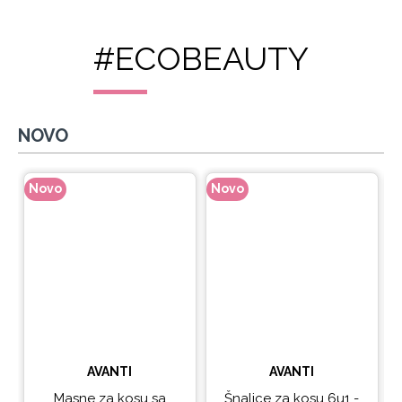
#ECOBEAUTY
NOVO
Novo
Novo
N
AVANTI
AVANTI
Masne za kosu sa
Šnalice za kosu 6u1 -