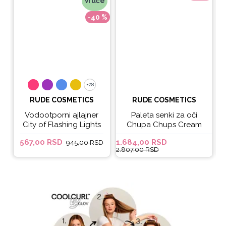
Vruće
-40 %
+28
+28
RUDE COSMETICS
RUDE COSMETICS
Vodootporni ajlajner
Paleta senki za oči
City of Flashing Lights
Chupa Chups Cream
Micro Retractable Liner
Soda
567,00 RSD
1.684,00 RSD
6
945,00 RSD
- It's Lit
2.807,00 RSD