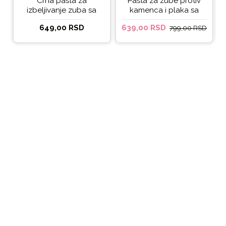
Crna pasta za
Pasta za zube protiv
izbeljivanje zuba sa
kamenca i plaka sa
ukusom narandže
kokosovim uljem
649,00 RSD
639,00 RSD
799,00 RSD
Ecodenta 100 ml
Ecodenta ORGANIC
ANTI-PLAQUE 75ml