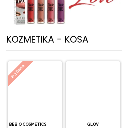
KOZMETIKA - KOSA
Ne
2-3 Dana
BEBIO COSMETICS
GLOV