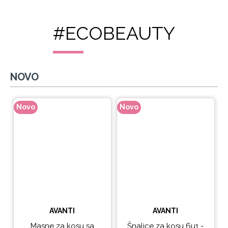
#ECOBEAUTY
NOVO
Novo
Novo
N
AVANTI
AVANTI
Masne za kosu sa
Šnalice za kosu 6u1 -