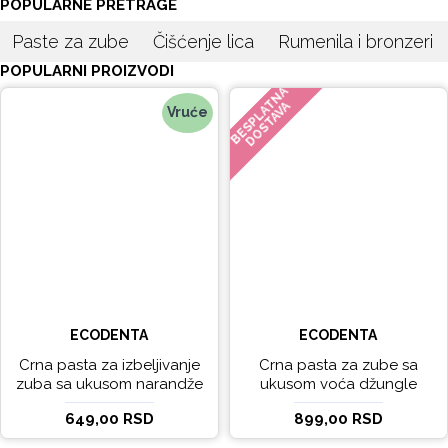
POPULARNE PRETRAGE
Paste za zube
Čišćenje lica
Rumenila i bronzeri
POPULARNI PROIZVODI
BESPLATNA
DOSTAVA
Vruće
ECODENTA
ECODENTA
Crna pasta za izbeljivanje
Crna pasta za zube sa
zuba sa ukusom narandže
ukusom voća džungle
Ecodenta 100 ml
Ecodenta 75 ml
649,00 RSD
899,00 RSD