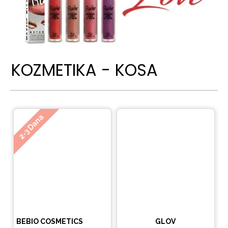
KOZMETIKA - KOSA
Ne
2-3 Dana
BEBIO COSMETICS
GLOV