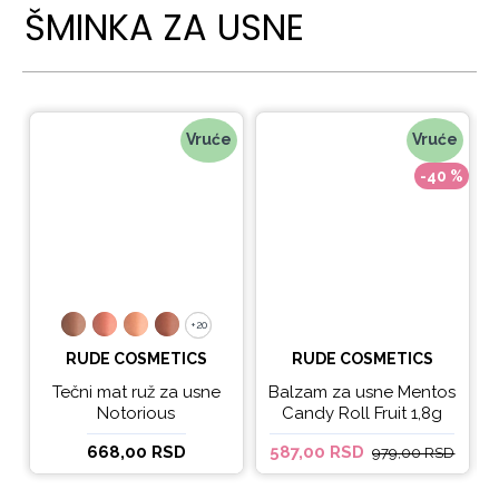
ŠMINKA ZA USNE
Vruće
Vruće
-40 %
+20
+20
RUDE COSMETICS
RUDE COSMETICS
Tečni mat ruž za usne
Balzam za usne Mentos
Notorious
Candy Roll Fruit 1,8g
668,00 RSD
587,00 RSD
979,00 RSD