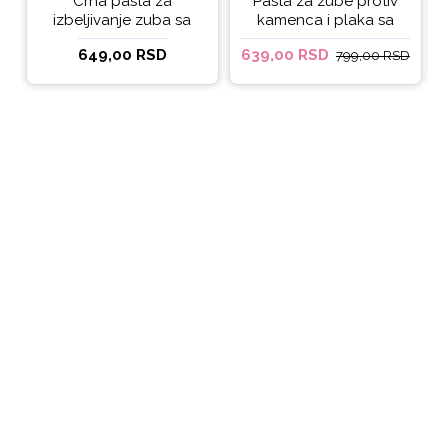
Crna pasta za
Pasta za zube protiv
izbeljivanje zuba sa
kamenca i plaka sa
ukusom narandže
kokosovim uljem
649,00 RSD
639,00 RSD
799,00 RSD
Ecodenta 100 ml
Ecodenta ORGANIC
ANTI-PLAQUE 75ml