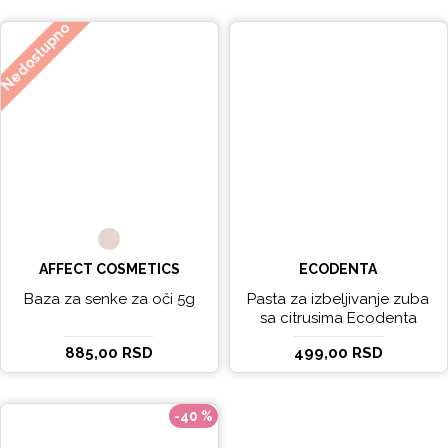
Nedostupno
AFFECT COSMETICS
ECODENTA
Baza za senke za oči 5g
Pasta za izbeljivanje zuba
sa citrusima Ecodenta
EXPERT LINE EXCEPTIONAL
885,00 RSD
499,00 RSD
WHITENING 100ml
-40 %