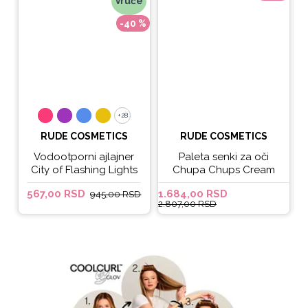
Vruće
-40 %
+28
+28
RUDE COSMETICS
RUDE COSMETICS
Vodootporni ajlajner
Paleta senki za oči
City of Flashing Lights
Chupa Chups Cream
Micro Retractable Liner
Soda
567,00 RSD
1.684,00 RSD
6
945,00 RSD
- It's Lit
2.807,00 RSD