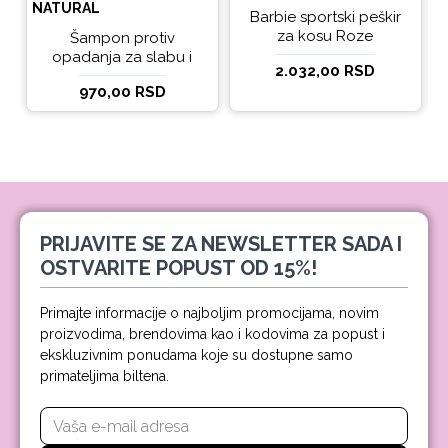
NATURAL
Barbie sportski peškir
za kosu Roze
Šampon protiv
opadanja za slabu i
2.032,00 RSD
tanku kosu beBio
970,00 RSD
natural 300ml
PRIJAVITE SE ZA NEWSLETTER SADA I
OSTVARITE POPUST OD 15%!
Primajte informacije o najboljim promocijama, novim
proizvodima, brendovima kao i kodovima za popust i
ekskluzivnim ponudama koje su dostupne samo
primateljima biltena.