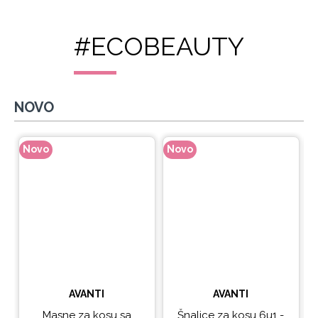
#ECOBEAUTY
NOVO
Novo
Novo
N
AVANTI
AVANTI
Masne za kosu sa
Šnalice za kosu 6u1 -