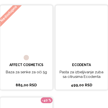
Nedostupno
AFFECT COSMETICS
ECODENTA
Baza za senke za oči 5g
Pasta za izbeljivanje zuba
sa citrusima Ecodenta
EXPERT LINE EXCEPTIONAL
885,00 RSD
499,00 RSD
WHITENING 100ml
-40 %