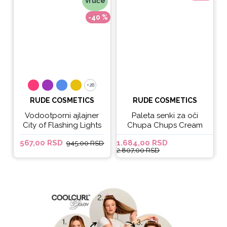
Vruće
-40 %
+28
+28
RUDE COSMETICS
RUDE COSMETICS
Vodootporni ajlajner
Paleta senki za oči
City of Flashing Lights
Chupa Chups Cream
Micro Retractable Liner
Soda
567,00 RSD
1.684,00 RSD
6
945,00 RSD
- It's Lit
2.807,00 RSD