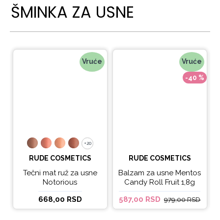
ŠMINKA ZA USNE
Vruće
Vruće
-40 %
+20
+20
RUDE COSMETICS
RUDE COSMETICS
Tečni mat ruž za usne
Balzam za usne Mentos
Notorious
Candy Roll Fruit 1,8g
668,00 RSD
587,00 RSD
979,00 RSD