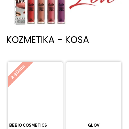
KOZMETIKA - KOSA
Ne
2-3 Dana
BEBIO COSMETICS
GLOV