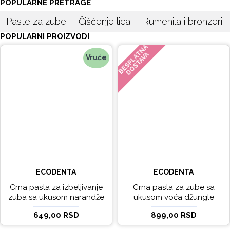
POPULARNE PRETRAGE
Paste za zube
Čišćenje lica
Rumenila i bronzeri
POPULARNI PROIZVODI
BESPLATNA
DOSTAVA
Vruće
ECODENTA
ECODENTA
Crna pasta za izbeljivanje
Crna pasta za zube sa
zuba sa ukusom narandže
ukusom voća džungle
Ecodenta 100 ml
Ecodenta 75 ml
649,00 RSD
899,00 RSD