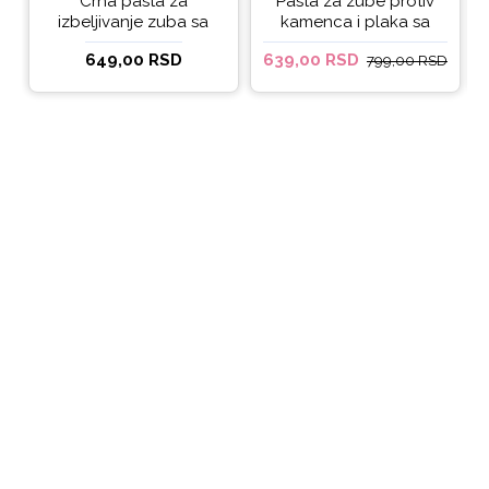
Crna pasta za
Pasta za zube protiv
izbeljivanje zuba sa
kamenca i plaka sa
ukusom narandže
kokosovim uljem
649,00 RSD
639,00 RSD
799,00 RSD
Ecodenta 100 ml
Ecodenta ORGANIC
ANTI-PLAQUE 75ml