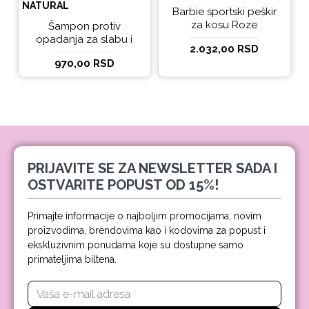
NATURAL
Barbie sportski peškir
za kosu Roze
Šampon protiv
opadanja za slabu i
2.032,00 RSD
tanku kosu beBio
970,00 RSD
natural 300ml
PRIJAVITE SE ZA NEWSLETTER SADA I
OSTVARITE POPUST OD 15%!
Primajte informacije o najboljim promocijama, novim
proizvodima, brendovima kao i kodovima za popust i
ekskluzivnim ponudama koje su dostupne samo
primateljima biltena.