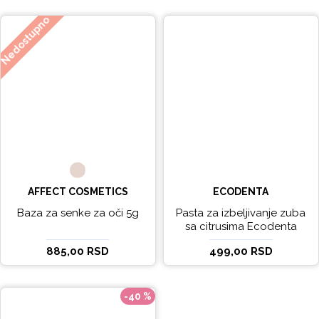
Nedostupno
AFFECT COSMETICS
ECODENTA
Baza za senke za oči 5g
Pasta za izbeljivanje zuba
sa citrusima Ecodenta
EXPERT LINE EXCEPTIONAL
885,00 RSD
499,00 RSD
WHITENING 100ml
-40 %