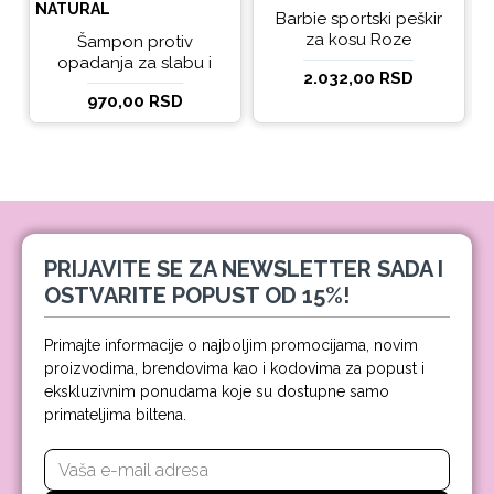
NATURAL
Barbie sportski peškir
za kosu Roze
Šampon protiv
opadanja za slabu i
2.032,00 RSD
tanku kosu beBio
970,00 RSD
natural 300ml
PRIJAVITE SE ZA NEWSLETTER SADA I
OSTVARITE POPUST OD 15%!
Primajte informacije o najboljim promocijama, novim
proizvodima, brendovima kao i kodovima za popust i
ekskluzivnim ponudama koje su dostupne samo
primateljima biltena.