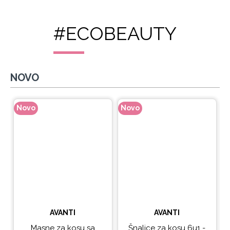
#ECOBEAUTY
NOVO
Novo
Novo
N
AVANTI
AVANTI
Masne za kosu sa
Šnalice za kosu 6u1 -