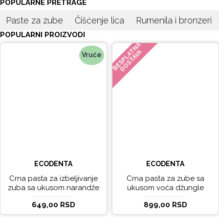
POPULARNE PRETRAGE
Paste za zube
Čišćenje lica
Rumenila i bronzeri
POPULARNI PROIZVODI
BESPLATNA
DOSTAVA
Vruće
ECODENTA
ECODENTA
Crna pasta za izbeljivanje
Crna pasta za zube sa
zuba sa ukusom narandže
ukusom voća džungle
Ecodenta 100 ml
Ecodenta 75 ml
649,00 RSD
899,00 RSD