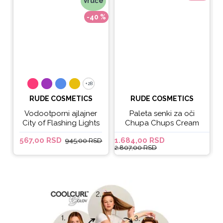
Vruće
-40 %
+28
+28
RUDE COSMETICS
RUDE COSMETICS
Vodootporni ajlajner
Paleta senki za oči
City of Flashing Lights
Chupa Chups Cream
Micro Retractable Liner
Soda
567,00 RSD
1.684,00 RSD
6
945,00 RSD
- It's Lit
2.807,00 RSD