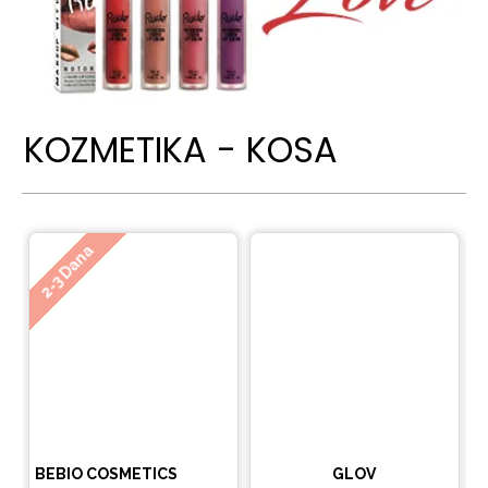
KOZMETIKA - KOSA
Ne
2-3 Dana
BEBIO COSMETICS
GLOV