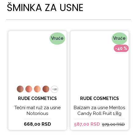
ŠMINKA ZA USNE
Vruće
Vruće
-40 %
+20
+20
RUDE COSMETICS
RUDE COSMETICS
Tečni mat ruž za usne
Balzam za usne Mentos
Notorious
Candy Roll Fruit 1,8g
668,00 RSD
587,00 RSD
979,00 RSD