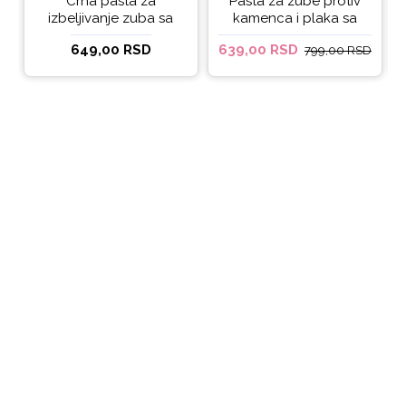
Crna pasta za
Pasta za zube protiv
izbeljivanje zuba sa
kamenca i plaka sa
ukusom narandže
kokosovim uljem
649,00 RSD
639,00 RSD
799,00 RSD
Ecodenta 100 ml
Ecodenta ORGANIC
ANTI-PLAQUE 75ml