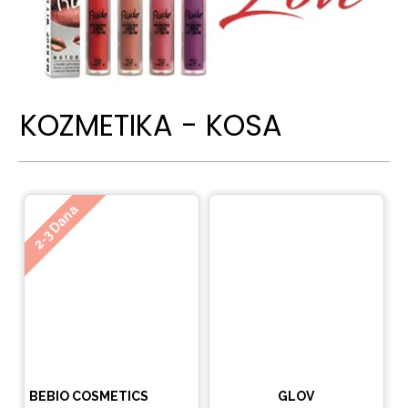
KOZMETIKA - KOSA
Ne
2-3 Dana
BEBIO COSMETICS
GLOV