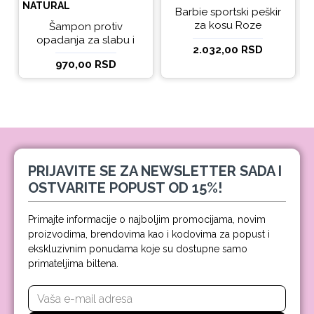
NATURAL
Barbie sportski peškir
za kosu Roze
Šampon protiv
opadanja za slabu i
2.032,00 RSD
tanku kosu beBio
970,00 RSD
natural 300ml
PRIJAVITE SE ZA NEWSLETTER SADA I
OSTVARITE POPUST OD 15%!
Primajte informacije o najboljim promocijama, novim
proizvodima, brendovima kao i kodovima za popust i
ekskluzivnim ponudama koje su dostupne samo
primateljima biltena.