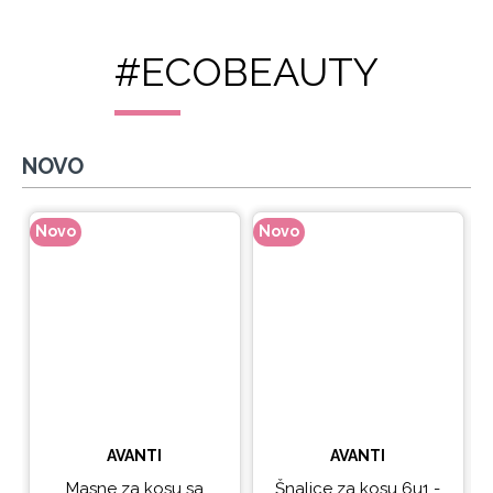
#ECOBEAUTY
NOVO
Novo
Novo
N
AVANTI
AVANTI
Masne za kosu sa
Šnalice za kosu 6u1 -