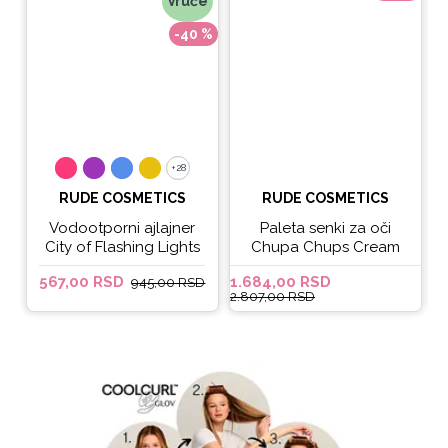
Vruće
-40 %
+28
+28
RUDE COSMETICS
RUDE COSMETICS
Vodootporni ajlajner
Paleta senki za oči
City of Flashing Lights
Chupa Chups Cream
Micro Retractable Liner
Soda
567,00 RSD
1.684,00 RSD
6
945,00 RSD
- It's Lit
2.807,00 RSD