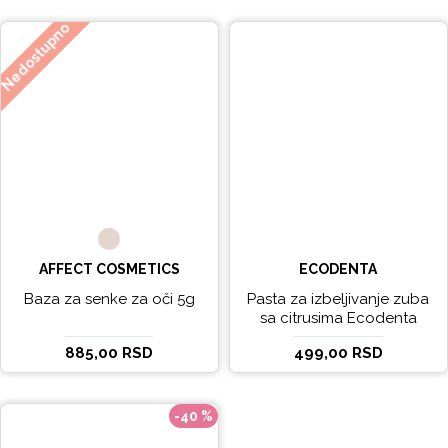
Nedostupno
AFFECT COSMETICS
ECODENTA
Baza za senke za oči 5g
Pasta za izbeljivanje zuba
sa citrusima Ecodenta
EXPERT LINE EXCEPTIONAL
885,00 RSD
499,00 RSD
WHITENING 100ml
-40 %