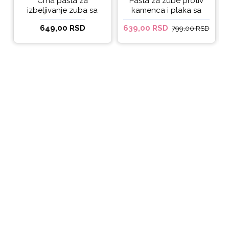
Crna pasta za
Pasta za zube protiv
izbeljivanje zuba sa
kamenca i plaka sa
ukusom narandže
kokosovim uljem
649,00 RSD
639,00 RSD
799,00 RSD
Ecodenta 100 ml
Ecodenta ORGANIC
ANTI-PLAQUE 75ml