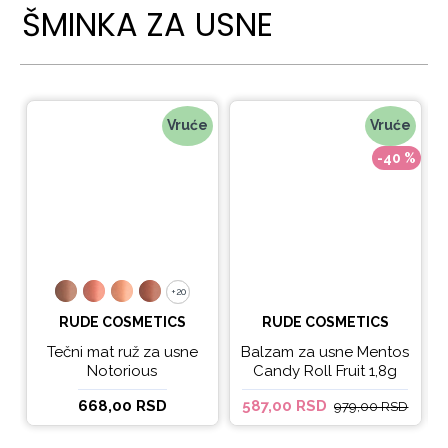
ŠMINKA ZA USNE
Vruće
Vruće
-40 %
+20
+20
RUDE COSMETICS
RUDE COSMETICS
Tečni mat ruž za usne
Balzam za usne Mentos
Notorious
Candy Roll Fruit 1,8g
668,00 RSD
587,00 RSD
979,00 RSD