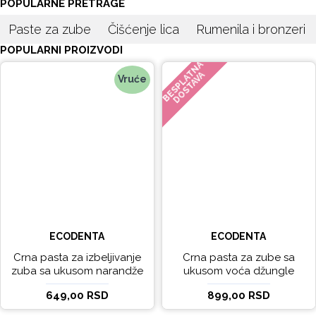
POPULARNE PRETRAGE
Paste za zube
Čišćenje lica
Rumenila i bronzeri
POPULARNI PROIZVODI
BESPLATNA
DOSTAVA
Vruće
ECODENTA
ECODENTA
Crna pasta za izbeljivanje
Crna pasta za zube sa
zuba sa ukusom narandže
ukusom voća džungle
Ecodenta 100 ml
Ecodenta 75 ml
649,00 RSD
899,00 RSD