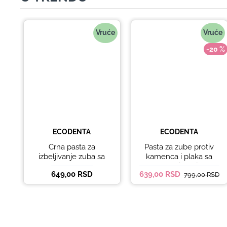
Vruće
Vruće
-20 %
ECODENTA
ECODENTA
Crna pasta za
Pasta za zube protiv
izbeljivanje zuba sa
kamenca i plaka sa
ukusom narandže
kokosovim uljem
649,00 RSD
639,00 RSD
799,00 RSD
Ecodenta 100 ml
Ecodenta ORGANIC
ANTI-PLAQUE 75ml