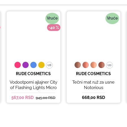
Vruće
Vruće
-40 %
+28
+28
+20
+20
RUDE COSMETICS
RUDE COSMETICS
Vodootporni ajlajner City
Tečni mat ruž za usne
of Flashing Lights Micro
Notorious
Retractable Liner - It's
567,00 RSD
668,00 RSD
945,00 RSD
Lit