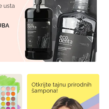
e usta
UBA