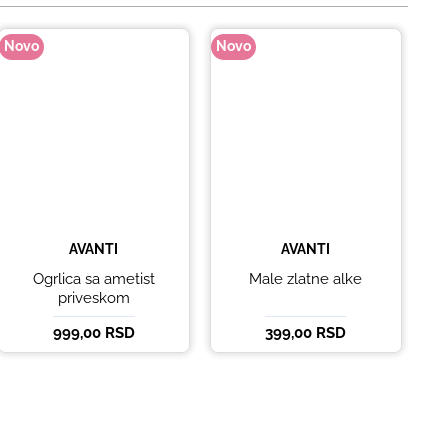
Novo
Novo
No
AVANTI
AVANTI
Ogrlica sa ametist
Male zlatne alke
priveskom
999,00 RSD
399,00 RSD