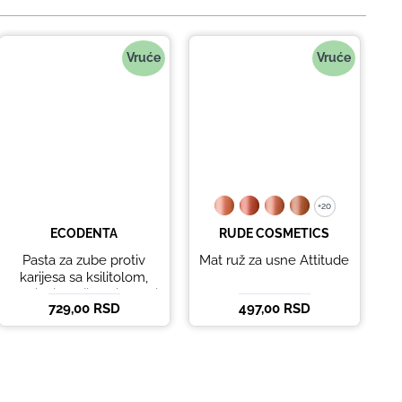
Vruće
Vruće
+20
+20
ECODENTA
RUDE COSMETICS
Pasta za zube protiv
Mat ruž za usne Attitude
B
karijesa sa ksilitolom,
eteričnim uljima limete i
729,00 RSD
497,00 RSD
5
listova korijandera
Ecodenta 100 ml