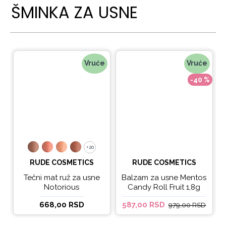
ŠMINKA ZA USNE
Vruće
Vruće
-40 %
+20
+20
RUDE COSMETICS
RUDE COSMETICS
Tečni mat ruž za usne
Balzam za usne Mentos
Notorious
Candy Roll Fruit 1,8g
668,00 RSD
587,00 RSD
979,00 RSD