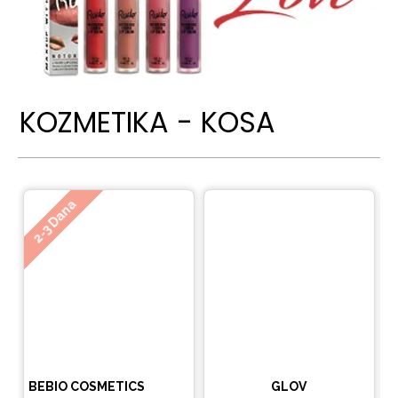
KOZMETIKA - KOSA
Ne
2-3 Dana
BEBIO COSMETICS
GLOV