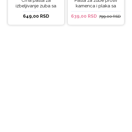
Crna pasta za
Pasta za zube protiv
izbeljivanje zuba sa
kamenca i plaka sa
ukusom narandže
kokosovim uljem
649,00 RSD
639,00 RSD
799,00 RSD
Ecodenta 100 ml
Ecodenta ORGANIC
ANTI-PLAQUE 75ml