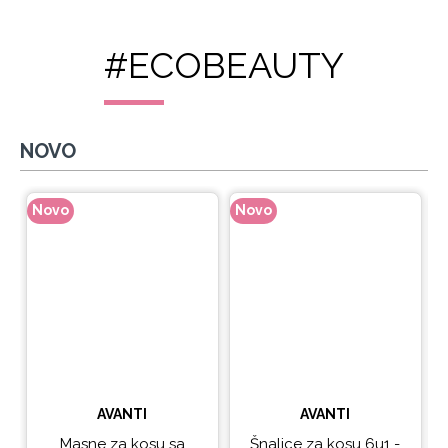
#ECOBEAUTY
NOVO
Novo
Novo
N
AVANTI
AVANTI
Masne za kosu sa
Šnalice za kosu 6u1 -