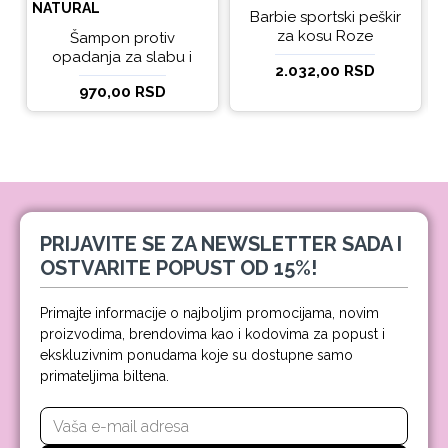
NATURAL
Barbie sportski peškir
za kosu Roze
Šampon protiv
opadanja za slabu i
2.032,00 RSD
tanku kosu beBio
970,00 RSD
natural 300ml
PRIJAVITE SE ZA NEWSLETTER SADA I
OSTVARITE POPUST OD 15%!
Primajte informacije o najboljim promocijama, novim
proizvodima, brendovima kao i kodovima za popust i
ekskluzivnim ponudama koje su dostupne samo
primateljima biltena.