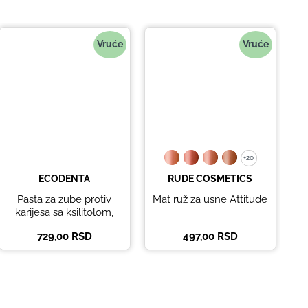
Vruće
Vruće
+20
+20
ECODENTA
RUDE COSMETICS
Pasta za zube protiv
Mat ruž za usne Attitude
B
karijesa sa ksilitolom,
eteričnim uljima limete i
729,00 RSD
497,00 RSD
5
listova korijandera
Ecodenta 100 ml