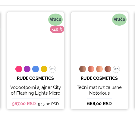
Vruće
Vruće
-40 %
+28
+28
+20
+20
RUDE COSMETICS
RUDE COSMETICS
Vodootporni ajlajner City
Tečni mat ruž za usne
of Flashing Lights Micro
Notorious
Retractable Liner - It's
567,00 RSD
668,00 RSD
945,00 RSD
Lit