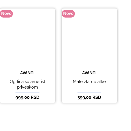
Novo
Novo
No
AVANTI
AVANTI
Ogrlica sa ametist
Male zlatne alke
priveskom
999,00 RSD
399,00 RSD