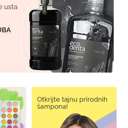
e usta
UBA