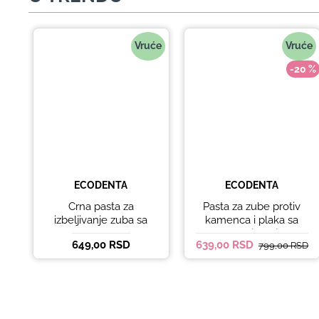
Vruće
Vruće
-20 %
ECODENTA
ECODENTA
Crna pasta za
Pasta za zube protiv
izbeljivanje zuba sa
kamenca i plaka sa
ukusom narandže
kokosovim uljem
649,00 RSD
639,00 RSD
799,00 RSD
Ecodenta 100 ml
Ecodenta ORGANIC
ANTI-PLAQUE 75ml