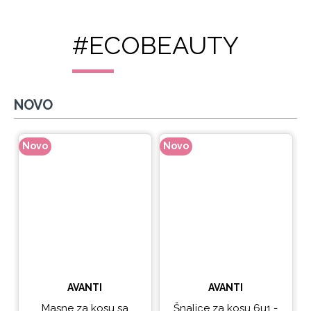
#ECOBEAUTY
NOVO
Novo
Novo
N
AVANTI
AVANTI
Masne za kosu sa
Šnalice za kosu 6u1 -