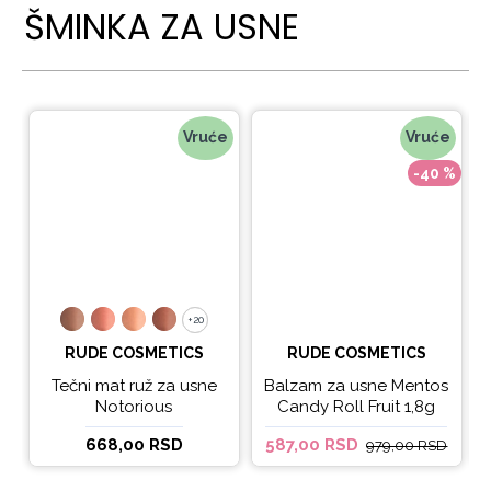
ŠMINKA ZA USNE
Vruće
Vruće
-40 %
+20
+20
RUDE COSMETICS
RUDE COSMETICS
Tečni mat ruž za usne
Balzam za usne Mentos
Notorious
Candy Roll Fruit 1,8g
668,00 RSD
587,00 RSD
979,00 RSD