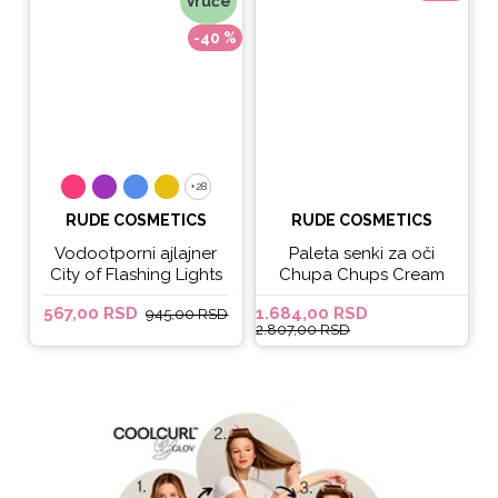
Vruće
-40 %
+28
+28
RUDE COSMETICS
RUDE COSMETICS
Vodootporni ajlajner
Paleta senki za oči
City of Flashing Lights
Chupa Chups Cream
Micro Retractable Liner
Soda
567,00 RSD
1.684,00 RSD
6
945,00 RSD
- It's Lit
2.807,00 RSD