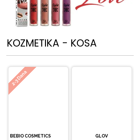
KOZMETIKA - KOSA
Ne
2-3 Dana
BEBIO COSMETICS
GLOV