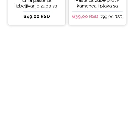
Crna pasta za
Pasta za zube protiv
izbeljivanje zuba sa
kamenca i plaka sa
ukusom narandže
kokosovim uljem
649,00 RSD
639,00 RSD
799,00 RSD
Ecodenta 100 ml
Ecodenta ORGANIC
ANTI-PLAQUE 75ml