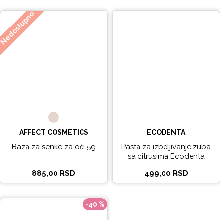
Nedostupno
AFFECT COSMETICS
ECODENTA
Baza za senke za oči 5g
Pasta za izbeljivanje zuba
sa citrusima Ecodenta
EXPERT LINE EXCEPTIONAL
885,00 RSD
499,00 RSD
WHITENING 100ml
-40 %