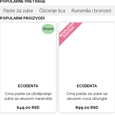
POPULARNE PRETRAGE
Paste za zube
Čišćenje lica
Rumenila i bronzeri
POPULARNI PROIZVODI
BESPLATNA
DOSTAVA
Vruće
ECODENTA
ECODENTA
Crna pasta za izbeljivanje
Crna pasta za zube sa
zuba sa ukusom narandže
ukusom voća džungle
Ecodenta 100 ml
Ecodenta 75 ml
649,00 RSD
899,00 RSD