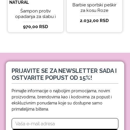
NATURAL
Barbie sportski peškir
za kosu Roze
Šampon protiv
opadanja za slabu i
2.032,00 RSD
tanku kosu beBio
970,00 RSD
natural 300ml
PRIJAVITE SE ZA NEWSLETTER SADA I
OSTVARITE POPUST OD 15%!
Primajte informacije o najboljim promocijama, novim
proizvodima, brendovima kao i kodovima za popust i
ekskluzivnim ponudama koje su dostupne samo
primateljima biltena.