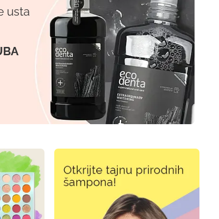
e usta
UBA