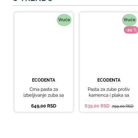
Vruće
Vruće
-20 %
ECODENTA
ECODENTA
Crna pasta za
Pasta za zube protiv
izbeljivanje zuba sa
kamenca i plaka sa
ukusom narandže
kokosovim uljem
649,00 RSD
639,00 RSD
799,00 RSD
Ecodenta 100 ml
Ecodenta ORGANIC
ANTI-PLAQUE 75ml