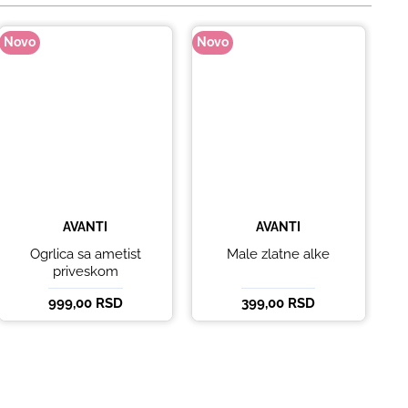
Novo
Novo
No
AVANTI
AVANTI
Ogrlica sa ametist
Male zlatne alke
priveskom
999,00 RSD
399,00 RSD