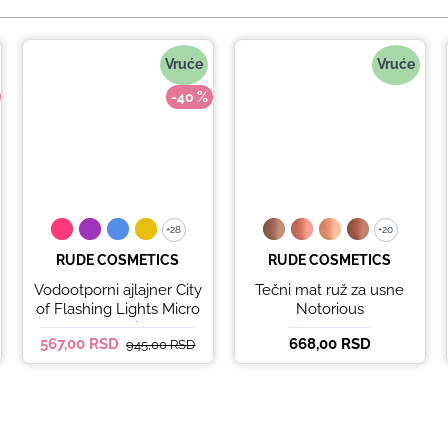
Vruće
Vruće
-40 %
+28
+28
+20
+20
RUDE COSMETICS
RUDE COSMETICS
Vodootporni ajlajner City
Tečni mat ruž za usne
of Flashing Lights Micro
Notorious
Retractable Liner - It's
567,00 RSD
668,00 RSD
945,00 RSD
Lit