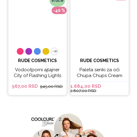
Vruće
-40 %
+28
+28
RUDE COSMETICS
RUDE COSMETICS
Vodootporni ajlajner
Paleta senki za oči
City of Flashing Lights
Chupa Chups Cream
Micro Retractable Liner
Soda
567,00 RSD
1.684,00 RSD
6
945,00 RSD
- It's Lit
2.807,00 RSD