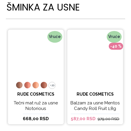
ŠMINKA ZA USNE
Vruće
Vruće
-40 %
+20
+20
RUDE COSMETICS
RUDE COSMETICS
Tečni mat ruž za usne
Balzam za usne Mentos
Notorious
Candy Roll Fruit 1,8g
668,00 RSD
587,00 RSD
979,00 RSD