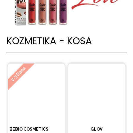
KOZMETIKA - KOSA
Ne
2-3 Dana
BEBIO COSMETICS
GLOV