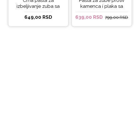
Crna pasta za
Pasta za zube protiv
izbeljivanje zuba sa
kamenca i plaka sa
ukusom narandže
kokosovim uljem
649,00 RSD
639,00 RSD
799,00 RSD
Ecodenta 100 ml
Ecodenta ORGANIC
ANTI-PLAQUE 75ml