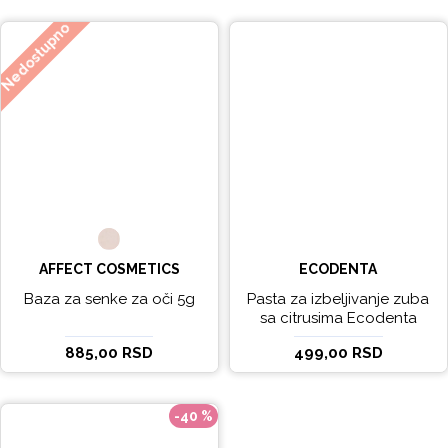
Nedostupno
AFFECT COSMETICS
ECODENTA
Baza za senke za oči 5g
Pasta za izbeljivanje zuba
sa citrusima Ecodenta
EXPERT LINE EXCEPTIONAL
885,00 RSD
499,00 RSD
WHITENING 100ml
-40 %