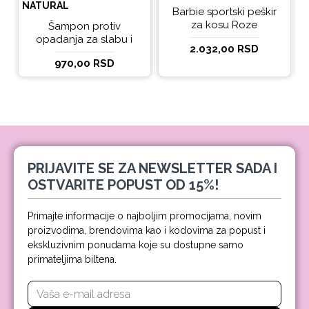
NATURAL
Barbie sportski peškir
za kosu Roze
Šampon protiv
opadanja za slabu i
2.032,00 RSD
tanku kosu beBio
970,00 RSD
natural 300ml
PRIJAVITE SE ZA NEWSLETTER SADA I
OSTVARITE POPUST OD 15%!
Primajte informacije o najboljim promocijama, novim
proizvodima, brendovima kao i kodovima za popust i
ekskluzivnim ponudama koje su dostupne samo
primateljima biltena.