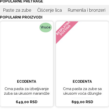
POPULARNE PRETRAGE
Paste za zube
Čišćenje lica
Rumenila i bronzeri
POPULARNI PROIZVODI
BESPLATNA
DOSTAVA
Vruće
ECODENTA
ECODENTA
Crna pasta za izbeljivanje
Crna pasta za zube sa
zuba sa ukusom narandže
ukusom voća džungle
Ecodenta 100 ml
Ecodenta 75 ml
649,00 RSD
899,00 RSD