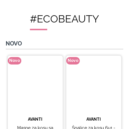
#ECOBEAUTY
NOVO
Novo
Novo
N
AVANTI
AVANTI
Masne za kosu sa
Šnalice za kosu 6u1 -