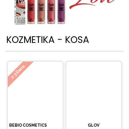
KOZMETIKA - KOSA
Ne
2-3 Dana
BEBIO COSMETICS
GLOV