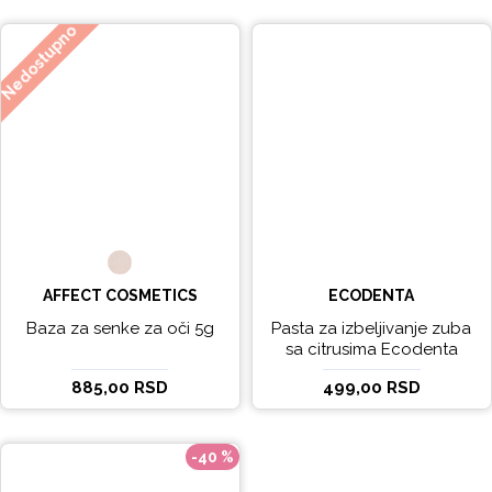
Nedostupno
AFFECT COSMETICS
ECODENTA
Baza za senke za oči 5g
Pasta za izbeljivanje zuba
sa citrusima Ecodenta
EXPERT LINE EXCEPTIONAL
885,00 RSD
499,00 RSD
WHITENING 100ml
-40 %