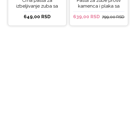
Crna pasta za
Pasta za zube protiv
izbeljivanje zuba sa
kamenca i plaka sa
ukusom narandže
kokosovim uljem
649,00 RSD
639,00 RSD
799,00 RSD
Ecodenta 100 ml
Ecodenta ORGANIC
ANTI-PLAQUE 75ml