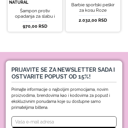
NATURAL
Barbie sportski peškir
za kosu Roze
Šampon protiv
opadanja za slabu i
2.032,00 RSD
tanku kosu beBio
970,00 RSD
natural 300ml
PRIJAVITE SE ZA NEWSLETTER SADA I
OSTVARITE POPUST OD 15%!
Primajte informacije o najboljim promocijama, novim
proizvodima, brendovima kao i kodovima za popust i
ekskluzivnim ponudama koje su dostupne samo
primateljima biltena.