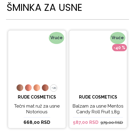
ŠMINKA ZA USNE
Vruće
Vruće
-40 %
+20
+20
RUDE COSMETICS
RUDE COSMETICS
Tečni mat ruž za usne
Balzam za usne Mentos
Notorious
Candy Roll Fruit 1,8g
668,00 RSD
587,00 RSD
979,00 RSD