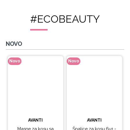
#ECOBEAUTY
NOVO
Novo
Novo
N
AVANTI
AVANTI
Masne za kosu sa
Šnalice za kosu 6u1 -