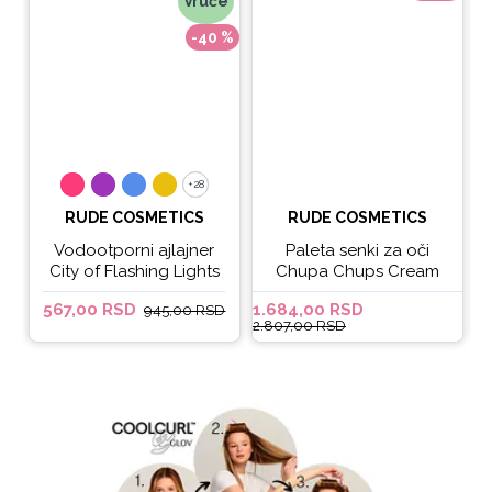
Vruće
-40 %
+28
+28
RUDE COSMETICS
RUDE COSMETICS
Vodootporni ajlajner
Paleta senki za oči
City of Flashing Lights
Chupa Chups Cream
Micro Retractable Liner
Soda
567,00 RSD
1.684,00 RSD
6
945,00 RSD
- It's Lit
2.807,00 RSD