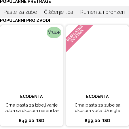
POPULARNE PRETRAGE
Paste za zube
Čišćenje lica
Rumenila i bronzeri
POPULARNI PROIZVODI
BESPLATNA
DOSTAVA
Vruće
ECODENTA
ECODENTA
Crna pasta za izbeljivanje
Crna pasta za zube sa
zuba sa ukusom narandže
ukusom voća džungle
Ecodenta 100 ml
Ecodenta 75 ml
649,00 RSD
899,00 RSD