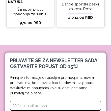
NATURAL
Barbie sportski peškir
za kosu Roze
Šampon protiv
opadanja za slabu i
2.032,00 RSD
tanku kosu beBio
970,00 RSD
natural 300ml
PRIJAVITE SE ZA NEWSLETTER SADA I
OSTVARITE POPUST OD 15%!
Primajte informacije o najboljim promocijama, novim
proizvodima, brendovima kao i kodovima za popust i
ekskluzivnim ponudama koje su dostupne samo
primateljima biltena.