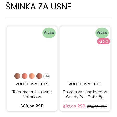
ŠMINKA ZA USNE
Vruće
Vruće
-40 %
+20
+20
RUDE COSMETICS
RUDE COSMETICS
Tečni mat ruž za usne
Balzam za usne Mentos
Notorious
Candy Roll Fruit 1,8g
668,00 RSD
587,00 RSD
979,00 RSD