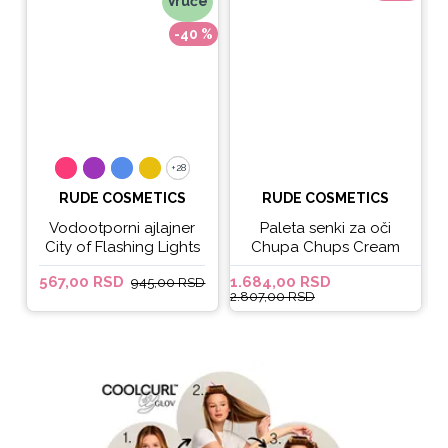
Vruće
-40 %
+28
+28
RUDE COSMETICS
RUDE COSMETICS
Vodootporni ajlajner
Paleta senki za oči
City of Flashing Lights
Chupa Chups Cream
Micro Retractable Liner
Soda
567,00 RSD
1.684,00 RSD
6
945,00 RSD
- It's Lit
2.807,00 RSD