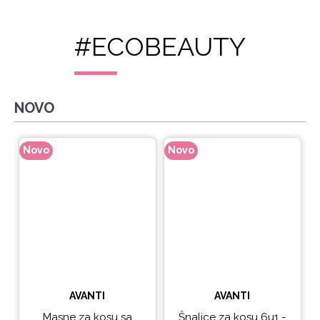
#ECOBEAUTY
NOVO
Novo
Novo
N
AVANTI
AVANTI
Masne za kosu sa
Šnalice za kosu 6u1 -