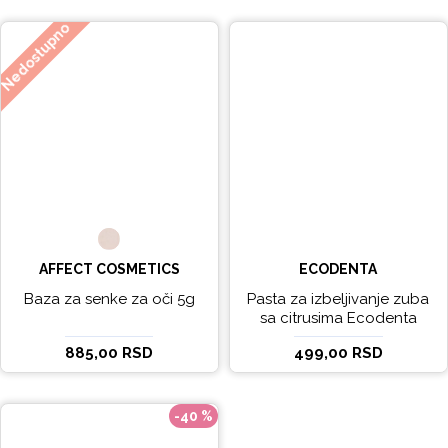
Nedostupno
AFFECT COSMETICS
ECODENTA
Baza za senke za oči 5g
Pasta za izbeljivanje zuba
sa citrusima Ecodenta
EXPERT LINE EXCEPTIONAL
885,00 RSD
499,00 RSD
WHITENING 100ml
-40 %