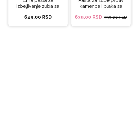
Crna pasta za
Pasta za zube protiv
izbeljivanje zuba sa
kamenca i plaka sa
ukusom narandže
kokosovim uljem
649,00 RSD
639,00 RSD
799,00 RSD
Ecodenta 100 ml
Ecodenta ORGANIC
ANTI-PLAQUE 75ml