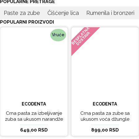
POPULARNE PRETRAGE
Paste za zube
Čišćenje lica
Rumenila i bronzeri
POPULARNI PROIZVODI
BESPLATNA
DOSTAVA
Vruće
ECODENTA
ECODENTA
Crna pasta za izbeljivanje
Crna pasta za zube sa
zuba sa ukusom narandže
ukusom voća džungle
Ecodenta 100 ml
Ecodenta 75 ml
649,00 RSD
899,00 RSD