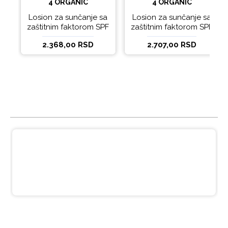
4 ORGANIC
4 ORGANIC
Losion za sunčanje sa
Losion za sunčanje sa
zaštitnim faktorom SPF
zaštitnim faktorom SPF
15 Derma Sun 200ml
30 Derma Sun 200ml
2.368,00 RSD
2.707,00 RSD
IZ ISTE KATEGORIJE
Balzam za suvu i oštećenu kožu sa
Hijaluronskom Kiselinom beBIO 350ml
548,00 RSD
1.096,00 RSD