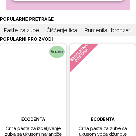
POPULARNE PRETRAGE
Paste za zube
Čišćenje lica
Rumenila i bronzeri
POPULARNI PROIZVODI
BESPLATNA
DOSTAVA
Vruće
ECODENTA
ECODENTA
Crna pasta za izbeljivanje
Crna pasta za zube sa
zuba sa ukusom narandže
ukusom voća džungle