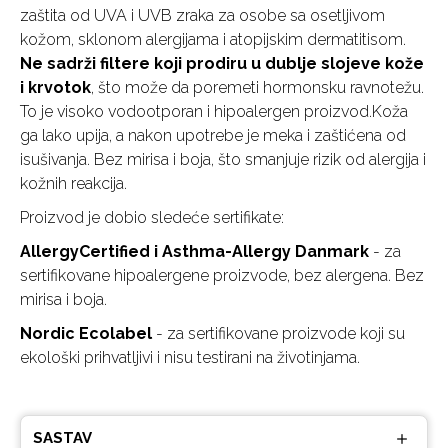
zaštita od UVA i UVB zraka za osobe sa osetljivom
kožom, sklonom alergijama i atopijskim dermatitisom.
Ne sadrži filtere koji prodiru u dublje slojeve kože
i krvotok
, što može da poremeti hormonsku ravnotežu.
To je visoko vodootporan i hipoalergen proizvod.Koža
ga lako upija, a nakon upotrebe je meka i zaštićena od
isušivanja. Bez mirisa i boja, što smanjuje rizik od alergija i
kožnih reakcija.
Proizvod je dobio sledeće sertifikate:
AllergyCertified i Asthma-Allergy Danmark
- za
sertifikovane hipoalergene proizvode, bez alergena. Bez
mirisa i boja.
Nordic Ecolabel
- za sertifikovane proizvode koji su
ekološki prihvatljivi i nisu testirani na životinjama.
SASTAV