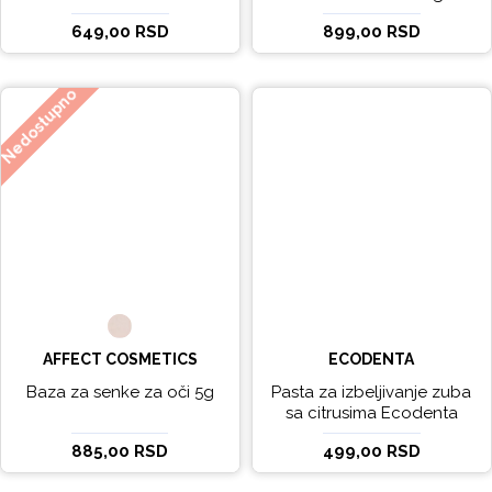
Ecodenta 100 ml
Ecodenta 75 ml
649,00 RSD
899,00 RSD
Nedostupno
AFFECT COSMETICS
ECODENTA
Baza za senke za oči 5g
Pasta za izbeljivanje zuba
sa citrusima Ecodenta
EXPERT LINE EXCEPTIONAL
885,00 RSD
499,00 RSD
WHITENING 100ml