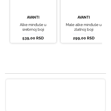
AVANTI
AVANTI
Alke minđuše u
Male alke minđuše u
srebrnoj boji
zlatnoj boji
539,00 RSD
299,00 RSD
IZ ISTE KATEGORIJE
Viseće minđuše u boho stilu
399,00 RSD