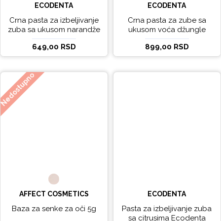
ECODENTA
ECODENTA
Crna pasta za izbeljivanje
Crna pasta za zube sa
zuba sa ukusom narandže
ukusom voća džungle
Ecodenta 100 ml
Ecodenta 75 ml
649,00 RSD
899,00 RSD
Nedostupno
AFFECT COSMETICS
ECODENTA
Baza za senke za oči 5g
Pasta za izbeljivanje zuba
sa citrusima Ecodenta