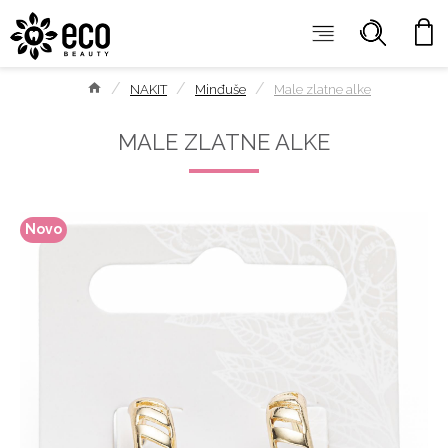
NAKIT
Minđuše
Male zlatne alke
MALE ZLATNE ALKE
Novo