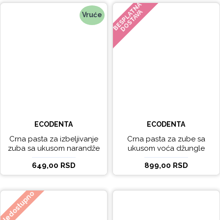
BESPLATNA
DOSTAVA
Vruće
ECODENTA
ECODENTA
Crna pasta za izbeljivanje
Crna pasta za zube sa
zuba sa ukusom narandže
ukusom voća džungle
Ecodenta 100 ml
Ecodenta 75 ml
649,00 RSD
899,00 RSD
Nedostupno