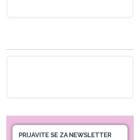
NAJGLEDANIJE
Crna pasta za izbeljivanje zuba sa
ukusom narandže Ecodenta 100 ml
649,00 RSD
PRIJAVITE SE ZA NEWSLETTER