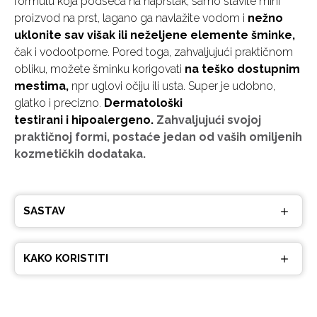
formulu koja podseća na naprstak, samo stavite mini
proizvod na prst, lagano ga navlažite vodom i
nežno
uklonite sav višak ili neželjene elemente šminke,
čak i vodootporne. Pored toga, zahvaljujući praktičnom
obliku, možete šminku korigovati
na teško dostupnim
mestima,
npr uglovi očiju ili usta. Super je udobno,
glatko i precizno
.
Dermatološki
testirani i hipoalergeno.
Zahvaljujući svojoj
praktičnoj formi, postaće jedan od vaših omiljenih
kozmetičkih dodataka.
SASTAV
KAKO KORISTITI