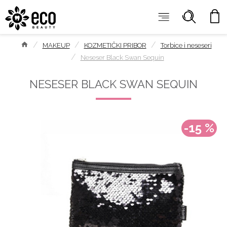
MAKEUP
KOZMETIČKI PRIBOR
Torbice i neseseri
Neseser Black Swan Sequin
NESESER BLACK SWAN SEQUIN
-15 %