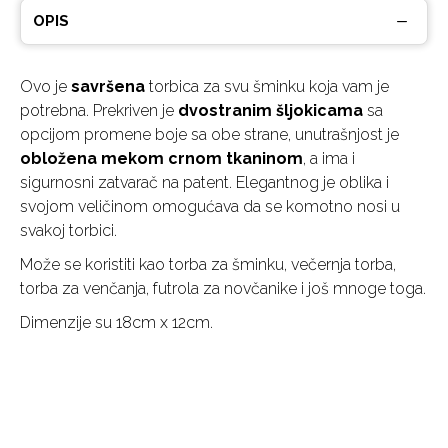
OPIS
Ovo je
savršena
torbica za svu šminku koja vam je
potrebna. Prekriven je
dvostranim šljokicama
sa
opcijom promene boje sa obe strane, unutrašnjost je
obložena mekom crnom tkaninom
, a ima i
sigurnosni zatvarač na patent. Elegantnog je oblika i
svojom veličinom omogućava da se komotno nosi u
svakoj torbici.
Može se koristiti kao torba za šminku, večernja torba,
torba za venčanja, futrola za novčanike i još mnoge toga.
Dimenzije su 18cm x 12cm.