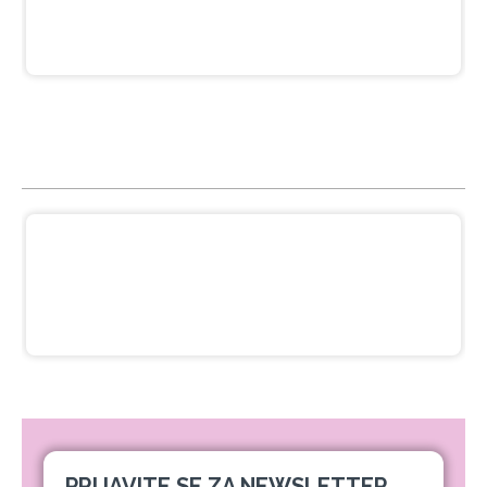
NAJGLEDANIJE
Crna pasta za izbeljivanje zuba sa
ukusom narandže Ecodenta 100 ml
649,00 RSD
PRIJAVITE SE ZA NEWSLETTER