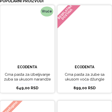
POPULARNI PROIZVODI
BESPLATNA
DOSTAVA
Vruće
ECODENTA
ECODENTA
Crna pasta za izbeljivanje
Crna pasta za zube sa
zuba sa ukusom narandže
ukusom voća džungle
Ecodenta 100 ml
Ecodenta 75 ml
649,00 RSD
899,00 RSD
Nedostupno