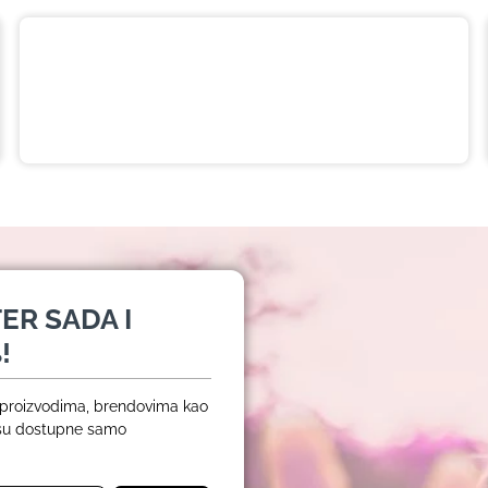
Ajlajner i senka za oči 2 u 1
770,00 RSD
ER SADA I
!
m proizvodima, brendovima kao
 su dostupne samo