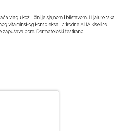
vlagu koži i čini je sjajnom i blistavom. Hijaluronska
ćnog vitaminskog kompleksa i prirodne AHA kiseline
e zapušava pore. Dermatološki testirano.