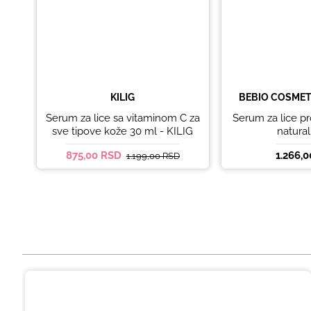
KILIG
BEBIO COSMET
Serum za lice sa vitaminom C za
Serum za lice pr
sve tipove kože 30 ml - KILIG
natura
875,00 RSD
1.266,
1.199,00 RSD
IZ ISTE KATEGORIJE
Anti-age serum za lice Ageless Beauty
30ml