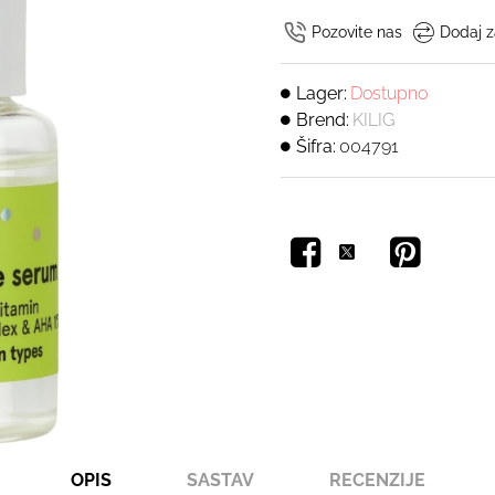
Pozovite nas
Dodaj z
Lager:
Dostupno
Brend:
KILIG
Šifra:
004791
OPIS
SASTAV
RECENZIJE