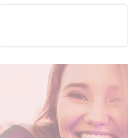
Ajlajner sa šljokicama Gimme Glitter
998,00 RSD