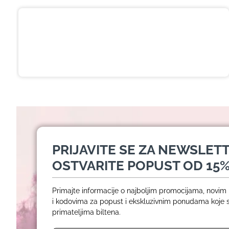
Crna pasta za izbeljivanje zuba sa
ukusom narandže Ecodenta 100 ml
649,00 RSD
PRIJAVITE SE ZA NEWSLETT
OSTVARITE POPUST OD 15%
Primajte informacije o najboljim promocijama, novi
i kodovima za popust i ekskluzivnim ponudama koje
primateljima biltena.