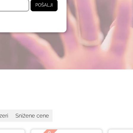
POŠALJI
zeri
Snižene cene