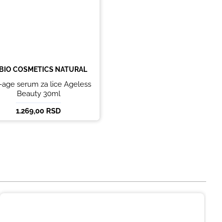
BIO COSMETICS NATURAL
-age serum za lice Ageless
Beauty 30ml
1.269,00 RSD
Intenzivno hidratantni serum za lice 30
ml - KILIG HIDRATING