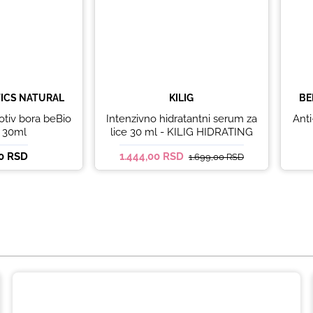
ICS NATURAL
KILIG
BE
otiv bora beBio
Intenzivno hidratantni serum za
Anti
l 30ml
lice 30 ml - KILIG HIDRATING
00 RSD
1.444,00 RSD
1.699,00 RSD
Hidrantni gel za lice beBio natural
150ml