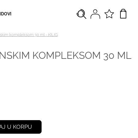
NDOVI
inskim kompleksom 30 ml - KILIG
MINSKIM KOMPLEKSOM 30 ML
AJ U KORPU