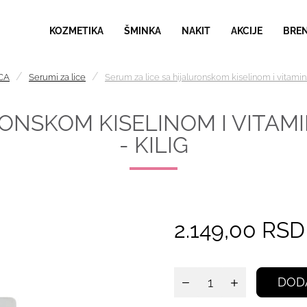
KOZMETIKA
ŠMINKA
NAKIT
AKCIJE
BRE
CA
Serumi za lice
Serum za lice sa hijaluronskom kiselinom i vitam
RONSKOM KISELINOM I VITA
- KILIG
2.149,00 RSD
DOD