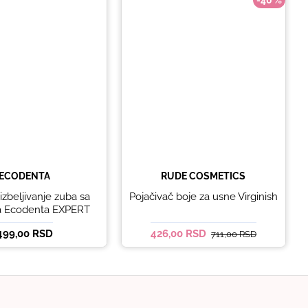
-40 %
ECODENTA
RUDE COSMETICS
izbeljivanje zuba sa
Pojačivač boje za usne Virginish
ma Ecodenta EXPERT
E EXCEPTIONAL
499,00 RSD
426,00 RSD
711,00 RSD
TENING 100ml