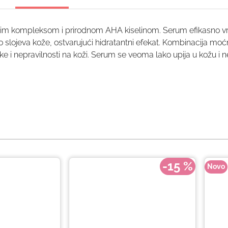
m kompleksom i prirodnom AHA kiselinom. Serum efikasno vraća 
ko slojeva kože, ostvarujući hidratantni efekat. Kombinacija mo
e i nepravilnosti na koži. Serum se veoma lako upija u kožu i n
-15 %
Novo