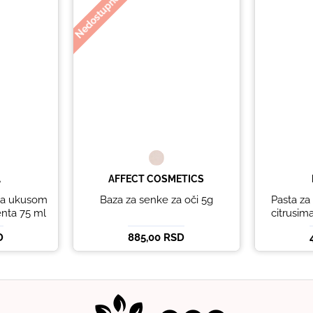
Nedostupno
A
AFFECT COSMETICS
 sa ukusom
Baza za senke za oči 5g
Pasta za 
nta 75 ml
citrusi
LIN
D
885,00 RSD
WHI