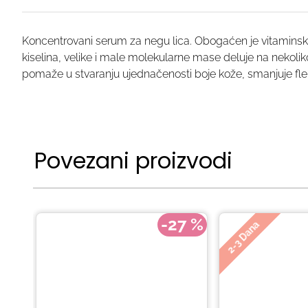
Koncentrovani serum za negu lica. Obogaćen je vitaminski
kiselina, velike i male molekularne mase deluje na nekoli
pomaže u stvaranju ujednačenosti boje kože, smanjuje flek
Povezani proizvodi
-27 %
2-3 Dana