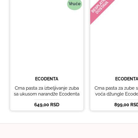
BESPLATNA
DOSTAVA
Vruće
ECODENTA
ECODENT
Crna pasta za izbeljivanje zuba
Crna pasta za zube
sa ukusom narandže Ecodenta
voća džungle Ecode
100 ml
649,00 RSD
899,00 RS