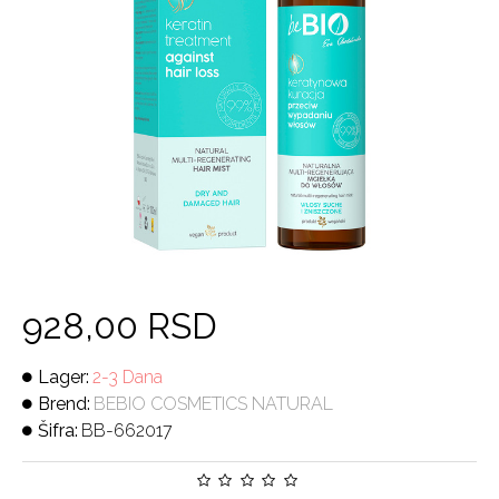
928,00 RSD
Lager:
2-3 Dana
Brend:
BEBIO COSMETICS NATURAL
Šifra:
BB-662017