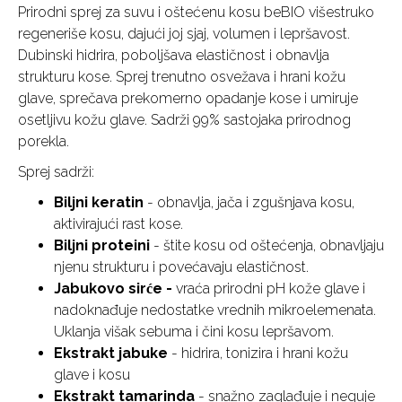
Prirodni sprej za suvu i oštećenu kosu beBIO višestruko
regeneriše kosu, dajući joj sjaj, volumen i lepršavost.
Dubinski hidrira, poboljšava elastičnost i obnavlja
strukturu kose. Sprej trenutno osvežava i hrani kožu
glave, sprečava prekomerno opadanje kose i umiruje
osetljivu kožu glave. Sadrži 99% sastojaka prirodnog
porekla.
Sprej sadrži:
Biljni keratin
- obnavlja, jača i zgušnjava kosu,
aktivirajući rast kose.
Biljni proteini
- štite kosu od oštećenja, obnavljaju
njenu strukturu i povećavaju elastičnost.
Jabukovo sirće -
vraća prirodni pH kože glave i
nadoknađuje nedostatke vrednih mikroelemenata.
Uklanja višak sebuma i čini kosu lepršavom.
Ekstrakt jabuke
- hidrira, tonizira i hrani kožu
glave i kosu
Ekstrakt tamarinda
- snažno zaglađuje i neguje