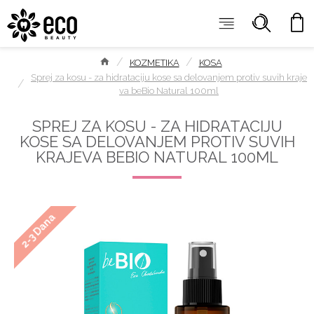
KOZMETIKA
KOSA
Sprej za kosu - za hidrataciju kose sa delovanjem protiv suvih kraje
va beBio Natural 100ml
SPREJ ZA KOSU - ZA HIDRATACIJU
KOSE SA DELOVANJEM PROTIV SUVIH
KRAJEVA BEBIO NATURAL 100ML
2-3 Dana