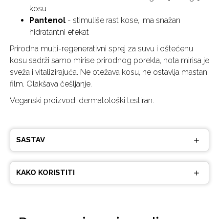
kosu
Pantenol
- stimuliše rast kose, ima snažan
hidratantni efekat
Prirodna multi-regenerativni sprej za suvu i oštećenu
kosu sadrži samo mirise prirodnog porekla, nota mirisa je
sveža i vitalizirajuća. Ne otežava kosu, ne ostavlja mastan
film. Olakšava češljanje.
Veganski proizvod, dermatološki testiran.
SASTAV
KAKO KORISTITI