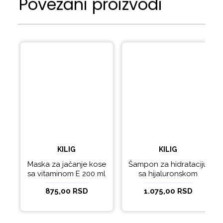
Povezani proizvodi
KILIG
KILIG
Maska za jačanje kose
Šampon za hidrataciju
sa vitaminom E 200 ml
sa hijaluronskom
KILIG
kiselinom i
875,00 RSD
1.075,00 RSD
kompleksom lipida 400
ml - KILIG