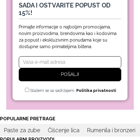
SADA I OSTVARITE POPUST OD
15%!
Primajte informacije o najboljim promocijama,
novim proizvodima, brendovima kao i kodovima
za popust i ekskluzivnim ponudama koje su
dostupne samo primateljima biltena.
POŠALJI
Slažem se sa sadržajem
Politika privatnosti
POPULARNE PRETRAGE
Paste za zube
Čišćenje lica
Rumenila i bronzeri
POPULARNI PROIZVODI