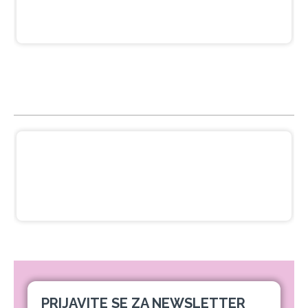
928,00 RSD
NAJGLEDANIJE
Crna pasta za izbeljivanje zuba sa
ukusom narandže Ecodenta 100 ml
649,00 RSD
PRIJAVITE SE ZA NEWSLETTER