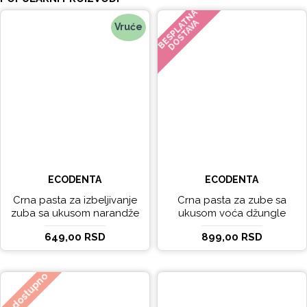
BESPLATNA
DOSTAVA
Vruće
ECODENTA
ECODENTA
Crna pasta za izbeljivanje
Crna pasta za zube sa
zuba sa ukusom narandže
ukusom voća džungle
Ecodenta 100 ml
Ecodenta 75 ml
649,00 RSD
899,00 RSD
Nedostupno