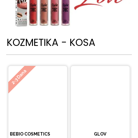
KOZMETIKA - KOSA
Ne
2-3 Dana
BEBIO COSMETICS
GLOV