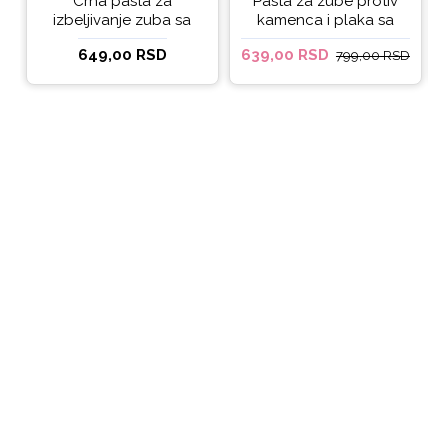
Crna pasta za
Pasta za zube protiv
izbeljivanje zuba sa
kamenca i plaka sa
ukusom narandže
kokosovim uljem
649,00 RSD
639,00 RSD
799,00 RSD
Ecodenta 100 ml
Ecodenta ORGANIC
ANTI-PLAQUE 75ml