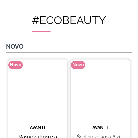
#ECOBEAUTY
NOVO
Novo
Novo
N
AVANTI
AVANTI
Masne za kosu sa
Šnalice za kosu 6u1 -