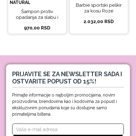
NATURAL
Barbie sportski peškir
za kosu Roze
Šampon protiv
opadanja za slabu i
2.032,00 RSD
tanku kosu beBio
970,00 RSD
natural 300ml
PRIJAVITE SE ZA NEWSLETTER SADA I
OSTVARITE POPUST OD 15%!
Primajte informacije o najboljim promocijama, novim
proizvodima, brendovima kao i kodovima za popust i
ekskluzivnim ponudama koje su dostupne samo
primateljima biltena.