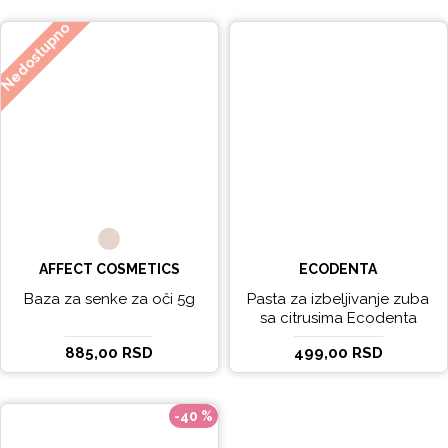
Nedostupno
AFFECT COSMETICS
ECODENTA
Baza za senke za oči 5g
Pasta za izbeljivanje zuba
sa citrusima Ecodenta
EXPERT LINE EXCEPTIONAL
885,00 RSD
499,00 RSD
WHITENING 100ml
-40 %