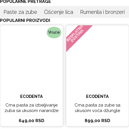
POPULARNE PRETRAGE
Paste za zube
Čišćenje lica
Rumenila i bronzeri
POPULARNI PROIZVODI
BESPLATNA
DOSTAVA
Vruće
ECODENTA
ECODENTA
Crna pasta za izbeljivanje
Crna pasta za zube sa
zuba sa ukusom narandže
ukusom voća džungle
Ecodenta 100 ml
Ecodenta 75 ml
649,00 RSD
899,00 RSD