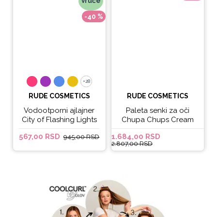
Vruće
-40 %
+28
+28
RUDE COSMETICS
RUDE COSMETICS
Vodootporni ajlajner
Paleta senki za oči
City of Flashing Lights
Chupa Chups Cream
Micro Retractable Liner
Soda
567,00 RSD
1.684,00 RSD
6
945,00 RSD
- It's Lit
2.807,00 RSD