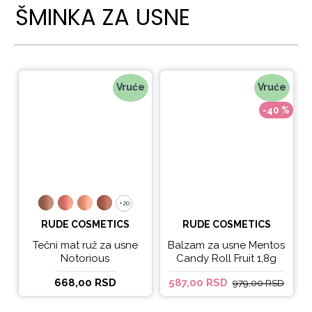
ŠMINKA ZA USNE
Vruće
Vruće
-40 %
+20
+20
RUDE COSMETICS
RUDE COSMETICS
Tečni mat ruž za usne
Balzam za usne Mentos
Notorious
Candy Roll Fruit 1,8g
668,00 RSD
587,00 RSD
979,00 RSD