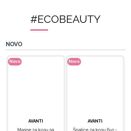
#ECOBEAUTY
NOVO
Novo
Novo
N
AVANTI
AVANTI
Masne za kosu sa
Šnalice za kosu 6u1 -