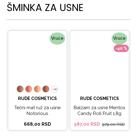
ŠMINKA ZA USNE
Vruće
Vruće
-40 %
+20
+20
RUDE COSMETICS
RUDE COSMETICS
Tečni mat ruž za usne
Balzam za usne Mentos
Notorious
Candy Roll Fruit 1,8g
668,00 RSD
587,00 RSD
979,00 RSD