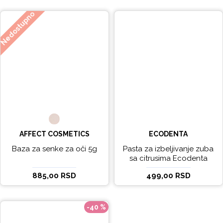
Nedostupno
AFFECT COSMETICS
ECODENTA
Baza za senke za oči 5g
Pasta za izbeljivanje zuba
sa citrusima Ecodenta
EXPERT LINE EXCEPTIONAL
885,00 RSD
499,00 RSD
WHITENING 100ml
-40 %