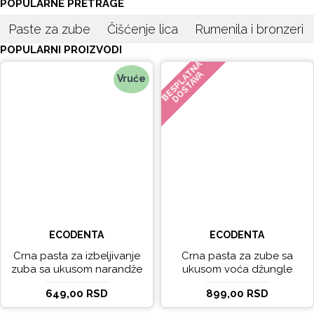
POPULARNE PRETRAGE
Paste za zube
Čišćenje lica
Rumenila i bronzeri
POPULARNI PROIZVODI
BESPLATNA
DOSTAVA
Vruće
ECODENTA
ECODENTA
Crna pasta za izbeljivanje
Crna pasta za zube sa
zuba sa ukusom narandže
ukusom voća džungle
Ecodenta 100 ml
Ecodenta 75 ml
649,00 RSD
899,00 RSD