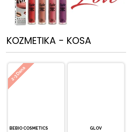
KOZMETIKA - KOSA
Ne
2-3 Dana
BEBIO COSMETICS
GLOV