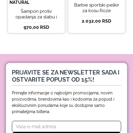
NATURAL
Barbie sportski peškir
za kosu Roze
Šampon protiv
opadanja za slabu i
2.032,00 RSD
tanku kosu beBio
970,00 RSD
natural 300ml
PRIJAVITE SE ZA NEWSLETTER SADA I
OSTVARITE POPUST OD 15%!
Primajte informacije o najboljim promocijama, novim
proizvodima, brendovima kao i kodovima za popust i
ekskluzivnim ponudama koje su dostupne samo
primateljima biltena.