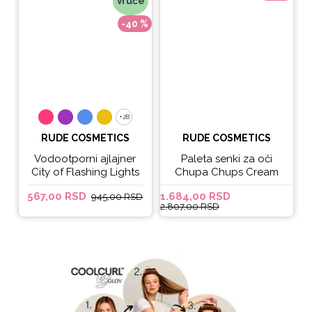
Vruće
-40 %
+28
+28
RUDE COSMETICS
RUDE COSMETICS
Vodootporni ajlajner
Paleta senki za oči
City of Flashing Lights
Chupa Chups Cream
Micro Retractable Liner
Soda
567,00 RSD
1.684,00 RSD
6
945,00 RSD
- It's Lit
2.807,00 RSD