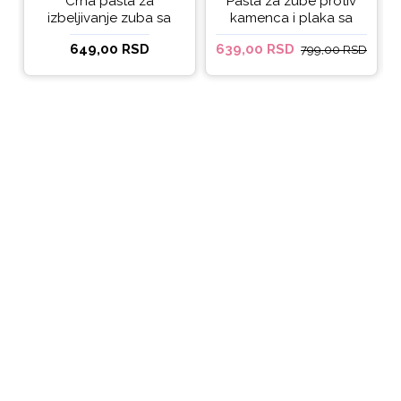
Crna pasta za
Pasta za zube protiv
izbeljivanje zuba sa
kamenca i plaka sa
ukusom narandže
kokosovim uljem
649,00 RSD
639,00 RSD
799,00 RSD
Ecodenta 100 ml
Ecodenta ORGANIC
ANTI-PLAQUE 75ml