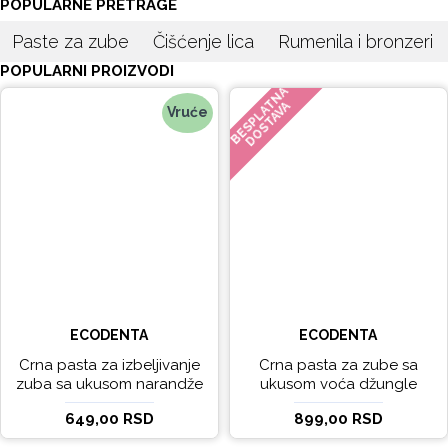
POPULARNE PRETRAGE
Paste za zube
Čišćenje lica
Rumenila i bronzeri
POPULARNI PROIZVODI
BESPLATNA
DOSTAVA
Vruće
ECODENTA
ECODENTA
Crna pasta za izbeljivanje
Crna pasta za zube sa
zuba sa ukusom narandže
ukusom voća džungle
Ecodenta 100 ml
Ecodenta 75 ml
649,00 RSD
899,00 RSD