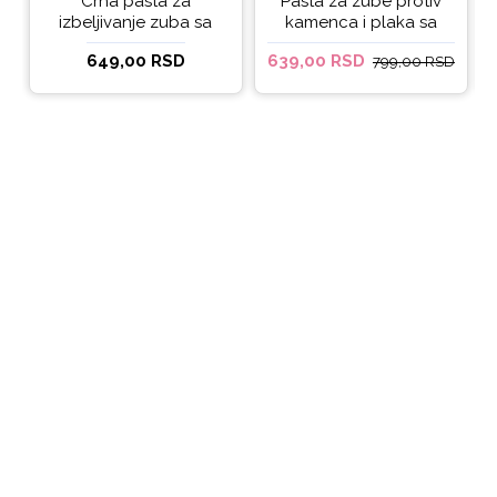
Crna pasta za
Pasta za zube protiv
izbeljivanje zuba sa
kamenca i plaka sa
ukusom narandže
kokosovim uljem
649,00 RSD
639,00 RSD
799,00 RSD
Ecodenta 100 ml
Ecodenta ORGANIC
ANTI-PLAQUE 75ml