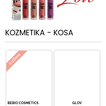
KOZMETIKA - KOSA
Ne
2-3 Dana
BEBIO COSMETICS
GLOV