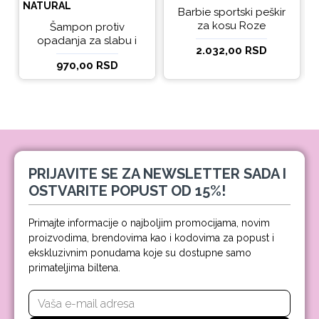
NATURAL
Barbie sportski peškir
za kosu Roze
Šampon protiv
opadanja za slabu i
2.032,00 RSD
tanku kosu beBio
970,00 RSD
natural 300ml
PRIJAVITE SE ZA NEWSLETTER SADA I
OSTVARITE POPUST OD 15%!
Primajte informacije o najboljim promocijama, novim
proizvodima, brendovima kao i kodovima za popust i
ekskluzivnim ponudama koje su dostupne samo
primateljima biltena.