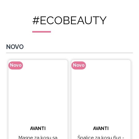
#ECOBEAUTY
NOVO
Novo
Novo
N
AVANTI
AVANTI
Masne za kosu sa
Šnalice za kosu 6u1 -