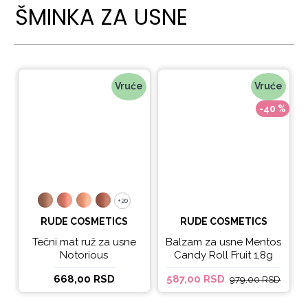
ŠMINKA ZA USNE
Vruće
Vruće
-40 %
+20
+20
RUDE COSMETICS
RUDE COSMETICS
Tečni mat ruž za usne
Balzam za usne Mentos
Notorious
Candy Roll Fruit 1,8g
668,00 RSD
587,00 RSD
979,00 RSD