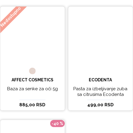
Nedostupno
AFFECT COSMETICS
ECODENTA
Baza za senke za oči 5g
Pasta za izbeljivanje zuba
sa citrusima Ecodenta
EXPERT LINE EXCEPTIONAL
885,00 RSD
499,00 RSD
WHITENING 100ml
-40 %