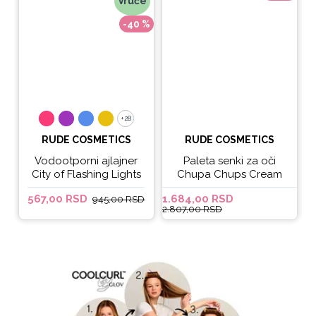
Vruće
-40 %
+28
+28
RUDE COSMETICS
RUDE COSMETICS
Vodootporni ajlajner
Paleta senki za oči
City of Flashing Lights
Chupa Chups Cream
Micro Retractable Liner
Soda
567,00 RSD
1.684,00 RSD
6
945,00 RSD
- It's Lit
2.807,00 RSD