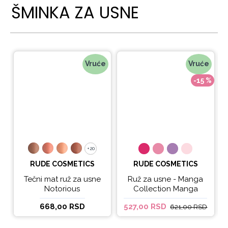
ŠMINKA ZA USNE
Vruće
Vruće
-15 %
+20
+20
RUDE COSMETICS
RUDE COSMETICS
Tečni mat ruž za usne
Ruž za usne - Manga
Notorious
Collection Manga
Sparkle Lip Oil
668,00 RSD
527,00 RSD
621,00 RSD