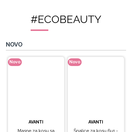
#ECOBEAUTY
NOVO
Novo
Novo
N
AVANTI
AVANTI
Masne za kosu sa
Šnalice za kosu 6u1 -