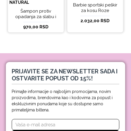
NATURAL
Barbie sportski peškir
za kosu Roze
Šampon protiv
opadanja za slabu i
2.032,00 RSD
tanku kosu beBio
970,00 RSD
natural 300ml
PRIJAVITE SE ZA NEWSLETTER SADA I
OSTVARITE POPUST OD 15%!
Primajte informacije o najboljim promocijama, novim
proizvodima, brendovima kao i kodovima za popust i
ekskluzivnim ponudama koje su dostupne samo
primateljima biltena.