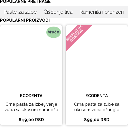
POPULARNE PRETRAGE
Paste za zube
Čišćenje lica
Rumenila i bronzeri
POPULARNI PROIZVODI
BESPLATNA
DOSTAVA
Vruće
ECODENTA
ECODENTA
Crna pasta za izbeljivanje
Crna pasta za zube sa
zuba sa ukusom narandže
ukusom voća džungle
Ecodenta 100 ml
Ecodenta 75 ml
649,00 RSD
899,00 RSD