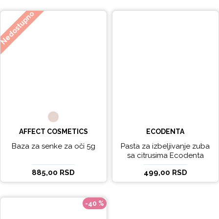
Nedostupno
AFFECT COSMETICS
ECODENTA
Baza za senke za oči 5g
Pasta za izbeljivanje zuba
sa citrusima Ecodenta
EXPERT LINE EXCEPTIONAL
885,00 RSD
499,00 RSD
WHITENING 100ml
-40 %