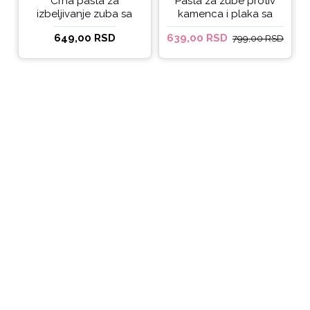
Crna pasta za
Pasta za zube protiv
izbeljivanje zuba sa
kamenca i plaka sa
ukusom narandže
kokosovim uljem
649,00 RSD
639,00 RSD
799,00 RSD
Ecodenta 100 ml
Ecodenta ORGANIC
ANTI-PLAQUE 75ml