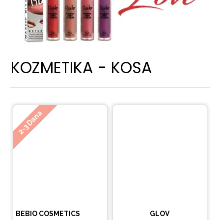
KOZMETIKA - KOSA
Ne
2-3 Dana
BEBIO COSMETICS
GLOV