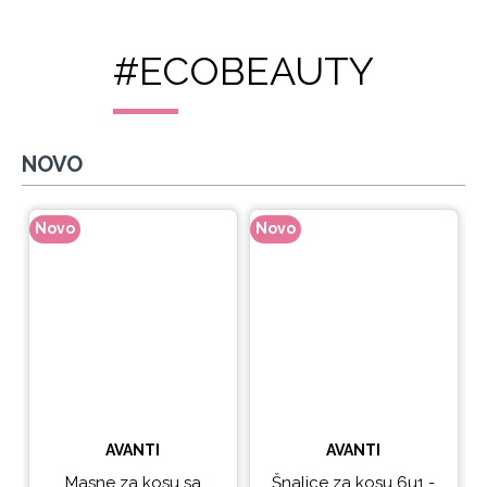
#ECOBEAUTY
NOVO
Novo
Novo
N
AVANTI
AVANTI
Masne za kosu sa
Šnalice za kosu 6u1 -