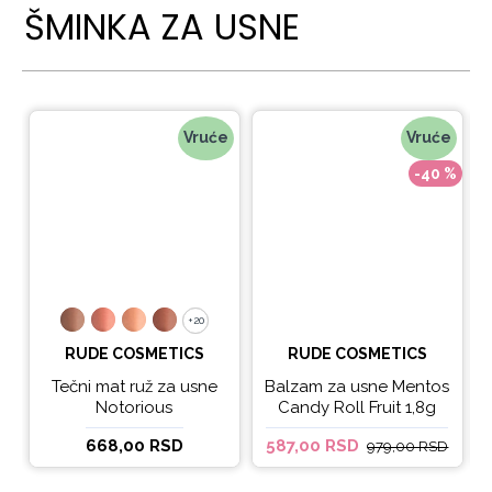
ŠMINKA ZA USNE
Vruće
Vruće
-40 %
+20
+20
RUDE COSMETICS
RUDE COSMETICS
Tečni mat ruž za usne
Balzam za usne Mentos
Notorious
Candy Roll Fruit 1,8g
668,00 RSD
587,00 RSD
979,00 RSD