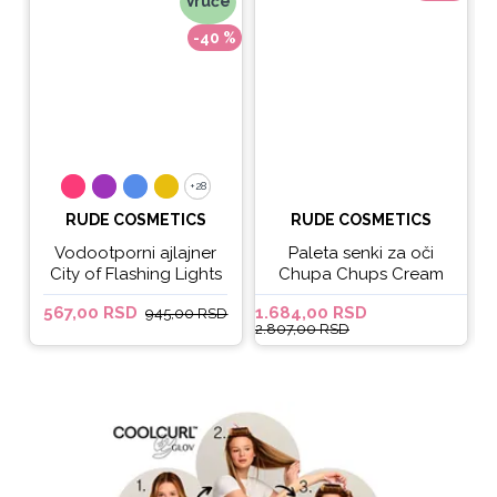
Vruće
-40 %
+28
+28
RUDE COSMETICS
RUDE COSMETICS
Vodootporni ajlajner
Paleta senki za oči
City of Flashing Lights
Chupa Chups Cream
Micro Retractable Liner
Soda
567,00 RSD
1.684,00 RSD
6
945,00 RSD
- It's Lit
2.807,00 RSD