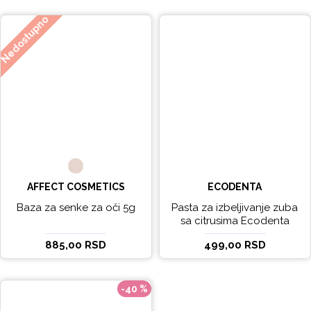
Nedostupno
AFFECT COSMETICS
ECODENTA
Baza za senke za oči 5g
Pasta za izbeljivanje zuba
sa citrusima Ecodenta
EXPERT LINE EXCEPTIONAL
885,00 RSD
499,00 RSD
WHITENING 100ml
-40 %