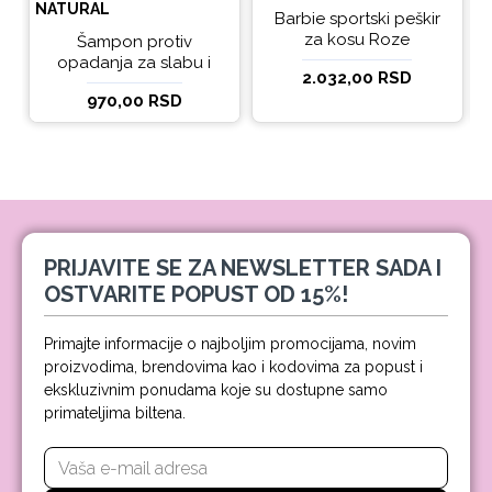
NATURAL
Barbie sportski peškir
za kosu Roze
Šampon protiv
opadanja za slabu i
2.032,00 RSD
tanku kosu beBio
970,00 RSD
natural 300ml
PRIJAVITE SE ZA NEWSLETTER SADA I
OSTVARITE POPUST OD 15%!
Primajte informacije o najboljim promocijama, novim
proizvodima, brendovima kao i kodovima za popust i
ekskluzivnim ponudama koje su dostupne samo
primateljima biltena.