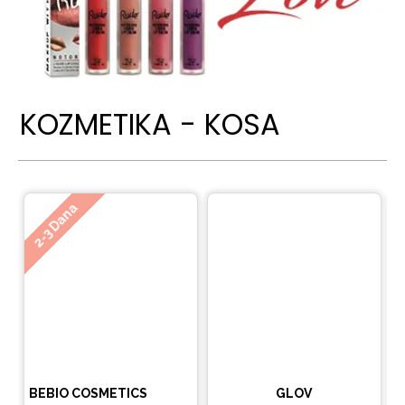
KOZMETIKA - KOSA
Ne
2-3 Dana
BEBIO COSMETICS
GLOV