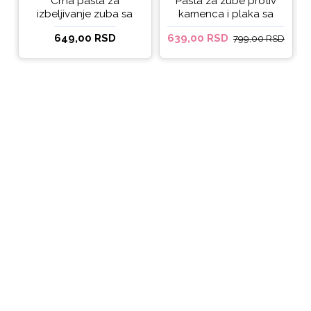
Crna pasta za
Pasta za zube protiv
izbeljivanje zuba sa
kamenca i plaka sa
ukusom narandže
kokosovim uljem
649,00 RSD
639,00 RSD
799,00 RSD
Ecodenta 100 ml
Ecodenta ORGANIC
ANTI-PLAQUE 75ml