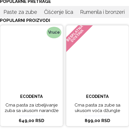
POPULARNE PRETRAGE
Paste za zube
Čišćenje lica
Rumenila i bronzeri
POPULARNI PROIZVODI
BESPLATNA
DOSTAVA
Vruće
ECODENTA
ECODENTA
Crna pasta za izbeljivanje
Crna pasta za zube sa
zuba sa ukusom narandže
ukusom voća džungle
Ecodenta 100 ml
Ecodenta 75 ml
649,00 RSD
899,00 RSD