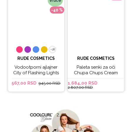
Vruće
-40 %
+28
+28
RUDE COSMETICS
RUDE COSMETICS
Vodootporni ajlajner
Paleta senki za oči
City of Flashing Lights
Chupa Chups Cream
Micro Retractable Liner
Soda
567,00 RSD
1.684,00 RSD
6
945,00 RSD
- It's Lit
2.807,00 RSD