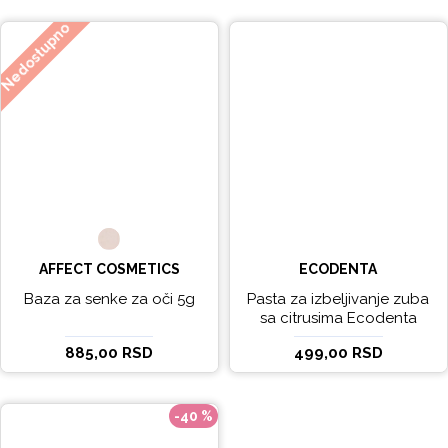
Nedostupno
AFFECT COSMETICS
ECODENTA
Baza za senke za oči 5g
Pasta za izbeljivanje zuba
sa citrusima Ecodenta
EXPERT LINE EXCEPTIONAL
885,00 RSD
499,00 RSD
WHITENING 100ml
-40 %