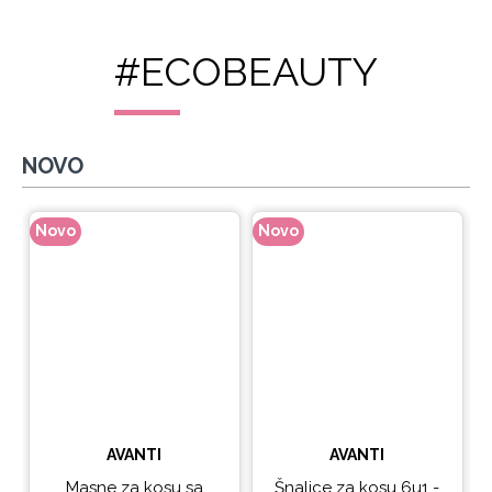
#ECOBEAUTY
NOVO
Novo
Novo
N
AVANTI
AVANTI
Masne za kosu sa
Šnalice za kosu 6u1 -