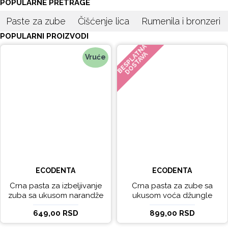
POPULARNE PRETRAGE
Paste za zube
Čišćenje lica
Rumenila i bronzeri
POPULARNI PROIZVODI
BESPLATNA
DOSTAVA
Vruće
ECODENTA
ECODENTA
Crna pasta za izbeljivanje
Crna pasta za zube sa
zuba sa ukusom narandže
ukusom voća džungle
Ecodenta 100 ml
Ecodenta 75 ml
649,00 RSD
899,00 RSD