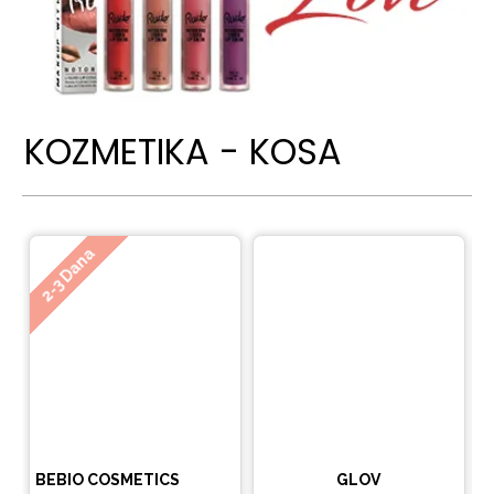
KOZMETIKA - KOSA
Ne
2-3 Dana
BEBIO COSMETICS
GLOV