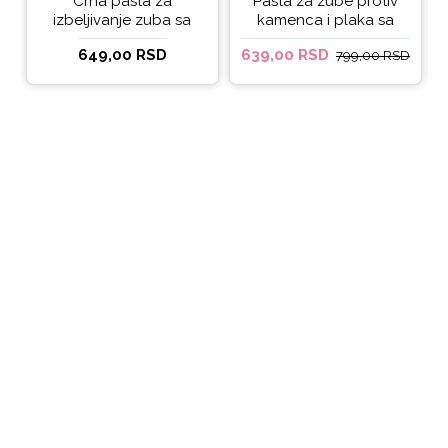
Crna pasta za
Pasta za zube protiv
izbeljivanje zuba sa
kamenca i plaka sa
ukusom narandže
kokosovim uljem
649,00 RSD
639,00 RSD
799,00 RSD
Ecodenta 100 ml
Ecodenta ORGANIC
ANTI-PLAQUE 75ml