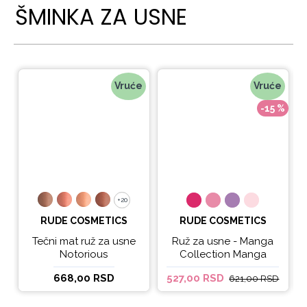
ŠMINKA ZA USNE
Vruće
Vruće
-15 %
+20
+20
RUDE COSMETICS
RUDE COSMETICS
Tečni mat ruž za usne
Ruž za usne - Manga
Notorious
Collection Manga
Sparkle Lip Oil
668,00 RSD
527,00 RSD
621,00 RSD