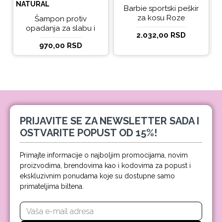
NATURAL
Barbie sportski peškir
za kosu Roze
Šampon protiv
opadanja za slabu i
2.032,00 RSD
tanku kosu beBio
970,00 RSD
natural 300ml
PRIJAVITE SE ZA NEWSLETTER SADA I
OSTVARITE POPUST OD 15%!
Primajte informacije o najboljim promocijama, novim
proizvodima, brendovima kao i kodovima za popust i
ekskluzivnim ponudama koje su dostupne samo
primateljima biltena.