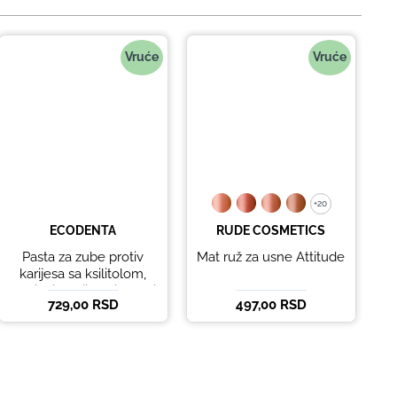
Vruće
Vruće
+20
+20
ECODENTA
RUDE COSMETICS
Pasta za zube protiv
Mat ruž za usne Attitude
B
karijesa sa ksilitolom,
eteričnim uljima limete i
729,00 RSD
497,00 RSD
5
listova korijandera
Ecodenta 100 ml