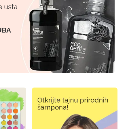
e usta
UBA