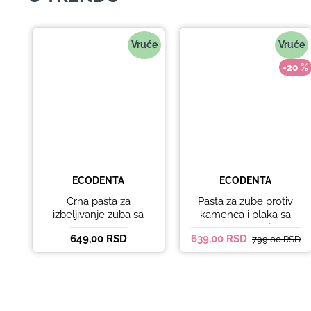
Vruće
Vruće
-20 %
ECODENTA
ECODENTA
Crna pasta za
Pasta za zube protiv
izbeljivanje zuba sa
kamenca i plaka sa
ukusom narandže
kokosovim uljem
649,00 RSD
639,00 RSD
799,00 RSD
Ecodenta 100 ml
Ecodenta ORGANIC
ANTI-PLAQUE 75ml