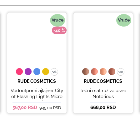
Vruće
Vruće
-40 %
+28
+28
+20
+20
RUDE COSMETICS
RUDE COSMETICS
Vodootporni ajlajner City
Tečni mat ruž za usne
of Flashing Lights Micro
Notorious
Retractable Liner - It's
567,00 RSD
668,00 RSD
945,00 RSD
Lit