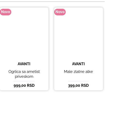
Novo
Novo
No
AVANTI
AVANTI
Ogrlica sa ametist
Male zlatne alke
priveskom
999,00 RSD
399,00 RSD