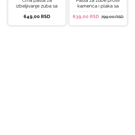
Crna pasta za
Pasta za zube protiv
izbeljivanje zuba sa
kamenca i plaka sa
ukusom narandže
kokosovim uljem
649,00 RSD
639,00 RSD
799,00 RSD
Ecodenta 100 ml
Ecodenta ORGANIC
ANTI-PLAQUE 75ml