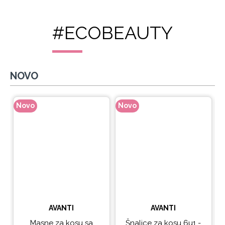
#ECOBEAUTY
NOVO
Novo
Novo
N
AVANTI
AVANTI
Masne za kosu sa
Šnalice za kosu 6u1 -