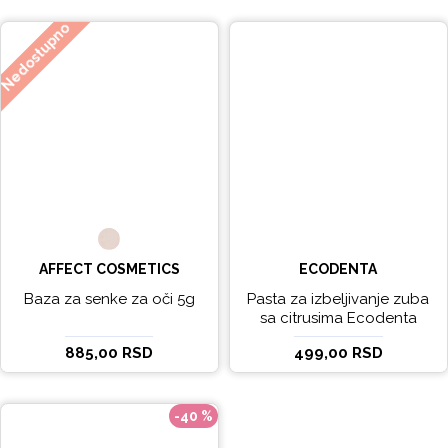
Nedostupno
AFFECT COSMETICS
ECODENTA
Baza za senke za oči 5g
Pasta za izbeljivanje zuba
sa citrusima Ecodenta
EXPERT LINE EXCEPTIONAL
885,00 RSD
499,00 RSD
WHITENING 100ml
-40 %