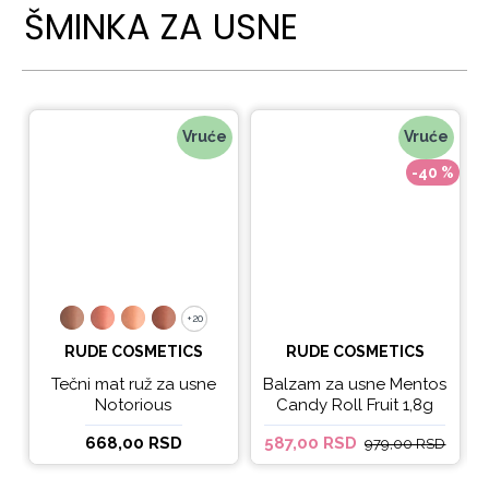
ŠMINKA ZA USNE
Vruće
Vruće
-40 %
+20
+20
RUDE COSMETICS
RUDE COSMETICS
Tečni mat ruž za usne
Balzam za usne Mentos
Notorious
Candy Roll Fruit 1,8g
668,00 RSD
587,00 RSD
979,00 RSD