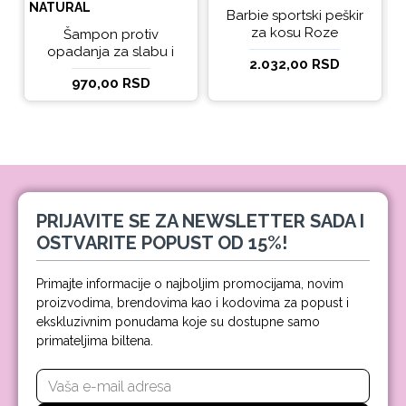
NATURAL
Barbie sportski peškir
za kosu Roze
Šampon protiv
opadanja za slabu i
2.032,00 RSD
tanku kosu beBio
970,00 RSD
natural 300ml
PRIJAVITE SE ZA NEWSLETTER SADA I
OSTVARITE POPUST OD 15%!
Primajte informacije o najboljim promocijama, novim
proizvodima, brendovima kao i kodovima za popust i
ekskluzivnim ponudama koje su dostupne samo
primateljima biltena.