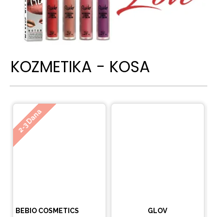
KOZMETIKA - KOSA
Ne
2-3 Dana
BEBIO COSMETICS
GLOV