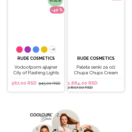
Vruće
-40 %
+28
+28
RUDE COSMETICS
RUDE COSMETICS
Vodootporni ajlajner
Paleta senki za oči
City of Flashing Lights
Chupa Chups Cream
Micro Retractable Liner
Soda
567,00 RSD
1.684,00 RSD
6
945,00 RSD
- It's Lit
2.807,00 RSD