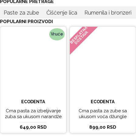
POPULARNE PRETRAGE
Paste za zube
Čišćenje lica
Rumenila i bronzeri
POPULARNI PROIZVODI
BESPLATNA
DOSTAVA
Vruće
ECODENTA
ECODENTA
Crna pasta za izbeljivanje
Crna pasta za zube sa
zuba sa ukusom narandže
ukusom voća džungle
Ecodenta 100 ml
Ecodenta 75 ml
649,00 RSD
899,00 RSD