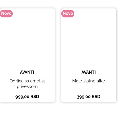
Novo
Novo
No
AVANTI
AVANTI
Ogrlica sa ametist
Male zlatne alke
priveskom
999,00 RSD
399,00 RSD