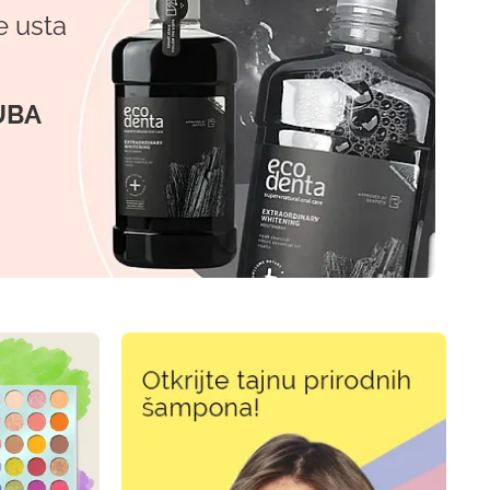
e usta
UBA