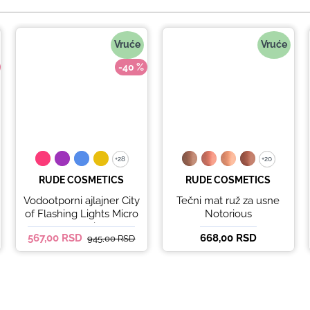
Vruće
Vruće
-40 %
+28
+28
+20
+20
RUDE COSMETICS
RUDE COSMETICS
Vodootporni ajlajner City
Tečni mat ruž za usne
of Flashing Lights Micro
Notorious
Retractable Liner - It's
567,00 RSD
668,00 RSD
945,00 RSD
Lit