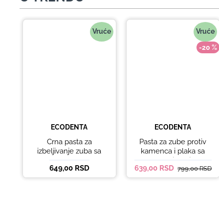
Vruće
Vruće
-20 %
ECODENTA
ECODENTA
Crna pasta za
Pasta za zube protiv
izbeljivanje zuba sa
kamenca i plaka sa
ukusom narandže
kokosovim uljem
649,00 RSD
639,00 RSD
799,00 RSD
Ecodenta 100 ml
Ecodenta ORGANIC
ANTI-PLAQUE 75ml