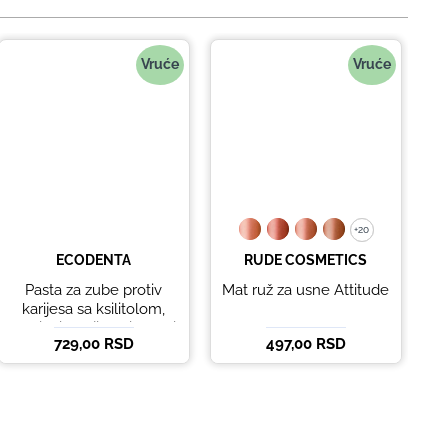
Vruće
Vruće
+20
+20
ECODENTA
RUDE COSMETICS
Pasta za zube protiv
Mat ruž za usne Attitude
B
karijesa sa ksilitolom,
eteričnim uljima limete i
729,00 RSD
497,00 RSD
5
listova korijandera
Ecodenta 100 ml