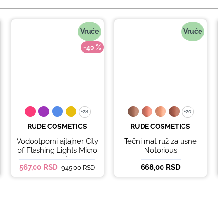
Vruće
Vruće
-40 %
+28
+28
+20
+20
RUDE COSMETICS
RUDE COSMETICS
Vodootporni ajlajner City
Tečni mat ruž za usne
of Flashing Lights Micro
Notorious
Retractable Liner - It's
567,00 RSD
668,00 RSD
945,00 RSD
Lit