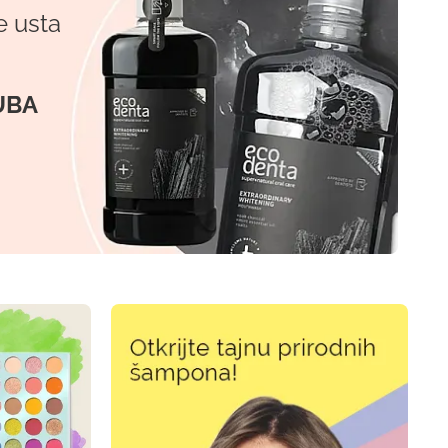
e usta
UBA