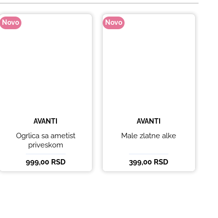
Novo
Novo
No
AVANTI
AVANTI
Ogrlica sa ametist
Male zlatne alke
priveskom
999,00 RSD
399,00 RSD