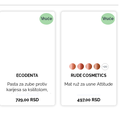
Vruće
Vruće
+20
+20
ECODENTA
RUDE COSMETICS
Pasta za zube protiv
Mat ruž za usne Attitude
B
karijesa sa ksilitolom,
eteričnim uljima limete i
729,00 RSD
497,00 RSD
5
listova korijandera
Ecodenta 100 ml