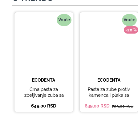
Vruće
Vruće
-20 %
ECODENTA
ECODENTA
Crna pasta za
Pasta za zube protiv
izbeljivanje zuba sa
kamenca i plaka sa
ukusom narandže
kokosovim uljem
649,00 RSD
639,00 RSD
799,00 RSD
Ecodenta 100 ml
Ecodenta ORGANIC
ANTI-PLAQUE 75ml