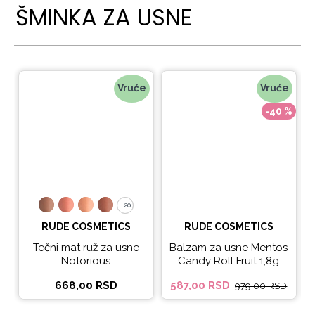
ŠMINKA ZA USNE
Vruće
Vruće
-40 %
+20
+20
RUDE COSMETICS
RUDE COSMETICS
Tečni mat ruž za usne
Balzam za usne Mentos
Notorious
Candy Roll Fruit 1,8g
668,00 RSD
587,00 RSD
979,00 RSD