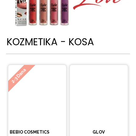
KOZMETIKA - KOSA
Ne
2-3 Dana
BEBIO COSMETICS
GLOV