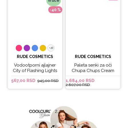
Vruće
-40 %
+28
+28
RUDE COSMETICS
RUDE COSMETICS
Vodootporni ajlajner
Paleta senki za oči
City of Flashing Lights
Chupa Chups Cream
Micro Retractable Liner
Soda
567,00 RSD
1.684,00 RSD
6
945,00 RSD
- It's Lit
2.807,00 RSD