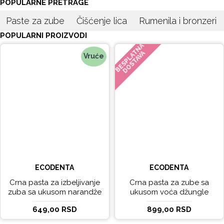
POPULARNE PRETRAGE
Paste za zube
Čišćenje lica
Rumenila i bronzeri
POPULARNI PROIZVODI
BESPLATNA
DOSTAVA
Vruće
ECODENTA
ECODENTA
Crna pasta za izbeljivanje
Crna pasta za zube sa
zuba sa ukusom narandže
ukusom voća džungle
Ecodenta 100 ml
Ecodenta 75 ml
649,00 RSD
899,00 RSD