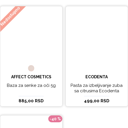
Nedostupno
AFFECT COSMETICS
ECODENTA
Baza za senke za oči 5g
Pasta za izbeljivanje zuba
sa citrusima Ecodenta
EXPERT LINE EXCEPTIONAL
885,00 RSD
499,00 RSD
WHITENING 100ml
-40 %