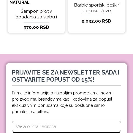
NATURAL
Barbie sportski peškir
za kosu Roze
Šampon protiv
opadanja za slabu i
2.032,00 RSD
tanku kosu beBio
970,00 RSD
natural 300ml
PRIJAVITE SE ZA NEWSLETTER SADA I
OSTVARITE POPUST OD 15%!
Primajte informacije o najboljim promocijama, novim
proizvodima, brendovima kao i kodovima za popust i
ekskluzivnim ponudama koje su dostupne samo
primateljima biltena.