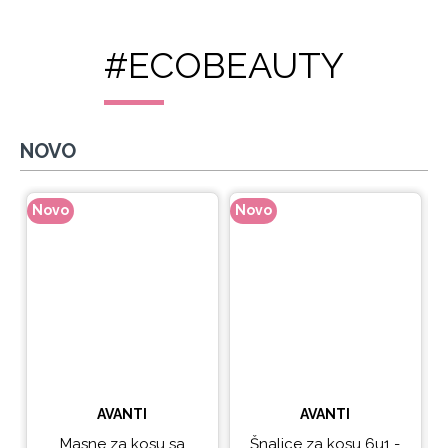
#ECOBEAUTY
NOVO
Novo
Novo
N
AVANTI
AVANTI
Masne za kosu sa
Šnalice za kosu 6u1 -