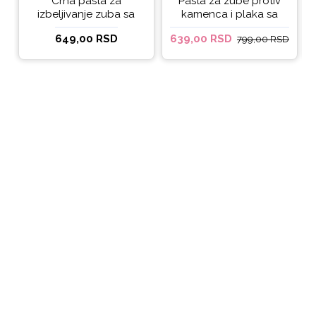
Crna pasta za
Pasta za zube protiv
izbeljivanje zuba sa
kamenca i plaka sa
ukusom narandže
kokosovim uljem
649,00 RSD
639,00 RSD
799,00 RSD
Ecodenta 100 ml
Ecodenta ORGANIC
ANTI-PLAQUE 75ml