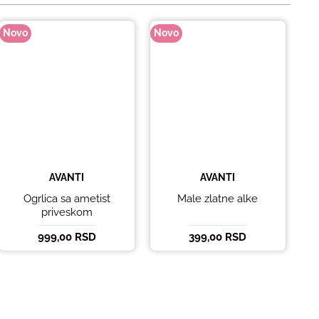
Novo
Novo
No
AVANTI
AVANTI
Ogrlica sa ametist
Male zlatne alke
priveskom
999,00 RSD
399,00 RSD