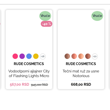
Vruće
Vruće
-40 %
+28
+28
+20
+20
RUDE COSMETICS
RUDE COSMETICS
Vodootporni ajlajner City
Tečni mat ruž za usne
of Flashing Lights Micro
Notorious
Retractable Liner - It's
567,00 RSD
668,00 RSD
945,00 RSD
Lit