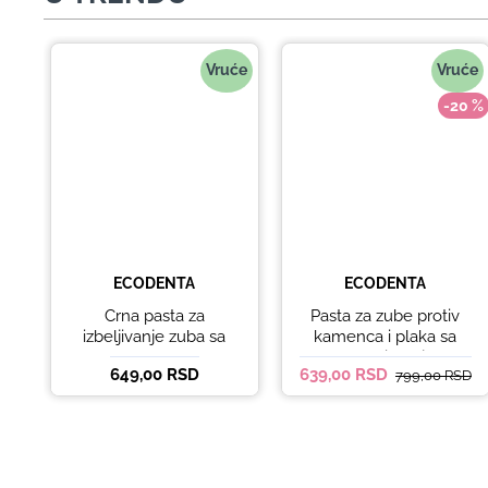
Vruće
Vruće
-20 %
ECODENTA
ECODENTA
Crna pasta za
Pasta za zube protiv
izbeljivanje zuba sa
kamenca i plaka sa
ukusom narandže
kokosovim uljem
649,00 RSD
639,00 RSD
799,00 RSD
Ecodenta 100 ml
Ecodenta ORGANIC
ANTI-PLAQUE 75ml