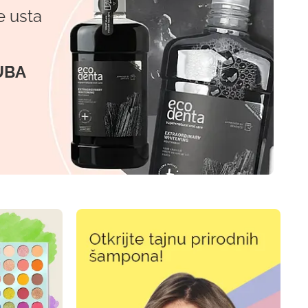
e usta
UBA