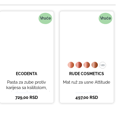
Vruće
Vruće
+20
+20
ECODENTA
RUDE COSMETICS
Pasta za zube protiv
Mat ruž za usne Attitude
B
karijesa sa ksilitolom,
eteričnim uljima limete i
729,00 RSD
497,00 RSD
5
listova korijandera
Ecodenta 100 ml