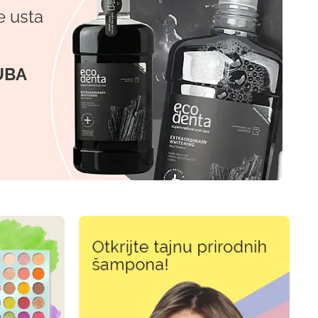
e usta
UBA