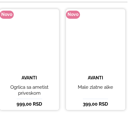
Novo
Novo
No
AVANTI
AVANTI
Ogrlica sa ametist
Male zlatne alke
priveskom
999,00 RSD
399,00 RSD