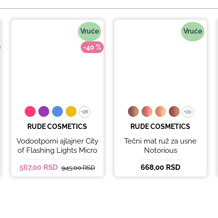
Vruće
Vruće
-40 %
+28
+28
+20
+20
RUDE COSMETICS
RUDE COSMETICS
Vodootporni ajlajner City
Tečni mat ruž za usne
of Flashing Lights Micro
Notorious
Retractable Liner - It's
567,00 RSD
668,00 RSD
945,00 RSD
Lit