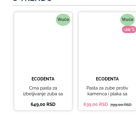
Vruće
Vruće
-20 %
ECODENTA
ECODENTA
Crna pasta za
Pasta za zube protiv
izbeljivanje zuba sa
kamenca i plaka sa
ukusom narandže
kokosovim uljem
649,00 RSD
639,00 RSD
799,00 RSD
Ecodenta 100 ml
Ecodenta ORGANIC
ANTI-PLAQUE 75ml