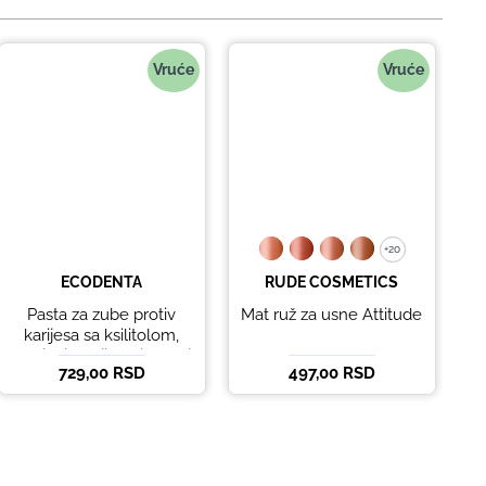
Vruće
Vruće
+20
+20
ECODENTA
RUDE COSMETICS
Pasta za zube protiv
Mat ruž za usne Attitude
B
karijesa sa ksilitolom,
eteričnim uljima limete i
729,00 RSD
497,00 RSD
5
listova korijandera
Ecodenta 100 ml