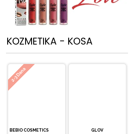
KOZMETIKA - KOSA
Ne
2-3 Dana
BEBIO COSMETICS
GLOV