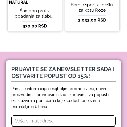
NATURAL
Barbie sportski peškir
za kosu Roze
Šampon protiv
opadanja za slabu i
2.032,00 RSD
tanku kosu beBio
970,00 RSD
natural 300ml
PRIJAVITE SE ZA NEWSLETTER SADA I
OSTVARITE POPUST OD 15%!
Primajte informacije o najboljim promocijama, novim
proizvodima, brendovima kao i kodovima za popust i
ekskluzivnim ponudama koje su dostupne samo
primateljima biltena.