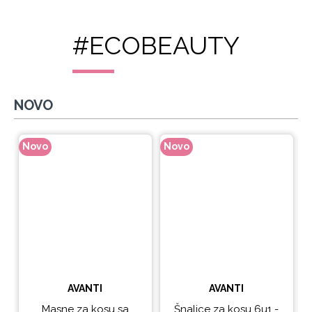
#ECOBEAUTY
NOVO
Novo
Novo
N
AVANTI
AVANTI
Masne za kosu sa
Šnalice za kosu 6u1 -