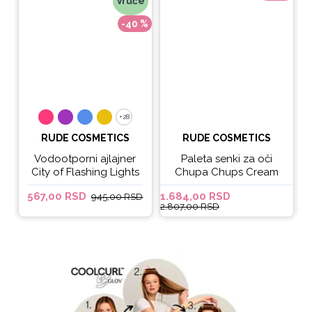
Vruće
-40 %
+28
+28
RUDE COSMETICS
RUDE COSMETICS
Vodootporni ajlajner
Paleta senki za oči
City of Flashing Lights
Chupa Chups Cream
Micro Retractable Liner
Soda
567,00 RSD
1.684,00 RSD
6
945,00 RSD
- It's Lit
2.807,00 RSD