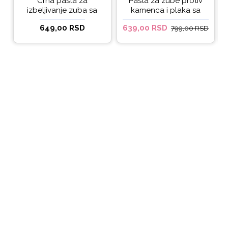
Crna pasta za
Pasta za zube protiv
izbeljivanje zuba sa
kamenca i plaka sa
ukusom narandže
kokosovim uljem
649,00 RSD
639,00 RSD
799,00 RSD
Ecodenta 100 ml
Ecodenta ORGANIC
ANTI-PLAQUE 75ml