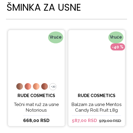
ŠMINKA ZA USNE
Vruće
Vruće
-40 %
+20
+20
RUDE COSMETICS
RUDE COSMETICS
Tečni mat ruž za usne
Balzam za usne Mentos
Notorious
Candy Roll Fruit 1,8g
668,00 RSD
587,00 RSD
979,00 RSD