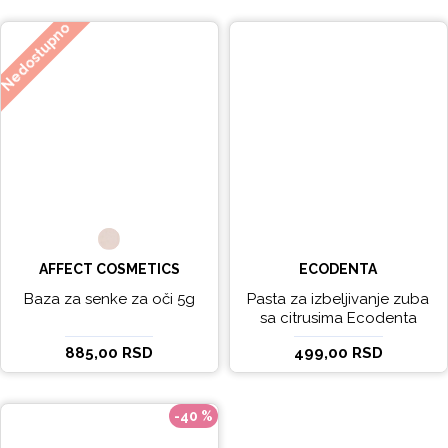
Nedostupno
AFFECT COSMETICS
ECODENTA
Baza za senke za oči 5g
Pasta za izbeljivanje zuba
sa citrusima Ecodenta
EXPERT LINE EXCEPTIONAL
885,00 RSD
499,00 RSD
WHITENING 100ml
-40 %