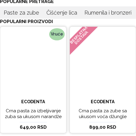
POPULARNE PRETRAGE
Paste za zube
Čišćenje lica
Rumenila i bronzeri
POPULARNI PROIZVODI
BESPLATNA
DOSTAVA
Vruće
ECODENTA
ECODENTA
Crna pasta za izbeljivanje
Crna pasta za zube sa
zuba sa ukusom narandže
ukusom voća džungle
Ecodenta 100 ml
Ecodenta 75 ml
649,00 RSD
899,00 RSD