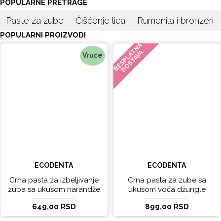
POPULARNE PRETRAGE
Paste za zube
Čišćenje lica
Rumenila i bronzeri
POPULARNI PROIZVODI
BESPLATNA
DOSTAVA
Vruće
ECODENTA
ECODENTA
Crna pasta za izbeljivanje
Crna pasta za zube sa
zuba sa ukusom narandže
ukusom voća džungle
Ecodenta 100 ml
Ecodenta 75 ml
649,00 RSD
899,00 RSD