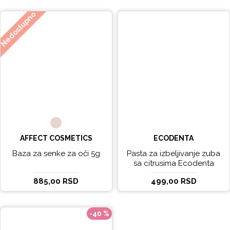
Nedostupno
AFFECT COSMETICS
ECODENTA
Baza za senke za oči 5g
Pasta za izbeljivanje zuba
sa citrusima Ecodenta
EXPERT LINE EXCEPTIONAL
885,00 RSD
499,00 RSD
WHITENING 100ml
-40 %