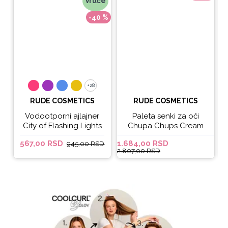
Vruće
-40 %
+28
+28
RUDE COSMETICS
RUDE COSMETICS
Vodootporni ajlajner
Paleta senki za oči
City of Flashing Lights
Chupa Chups Cream
Micro Retractable Liner
Soda
567,00 RSD
1.684,00 RSD
6
945,00 RSD
- It's Lit
2.807,00 RSD