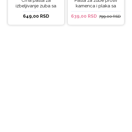
Crna pasta za
Pasta za zube protiv
izbeljivanje zuba sa
kamenca i plaka sa
ukusom narandže
kokosovim uljem
649,00 RSD
639,00 RSD
799,00 RSD
Ecodenta 100 ml
Ecodenta ORGANIC
ANTI-PLAQUE 75ml