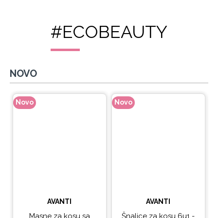
#ECOBEAUTY
NOVO
Novo
Novo
N
AVANTI
AVANTI
Masne za kosu sa
Šnalice za kosu 6u1 -