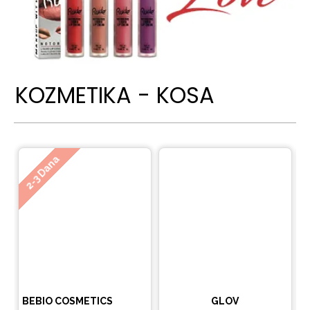
KOZMETIKA - KOSA
Ne
2-3 Dana
BEBIO COSMETICS
GLOV