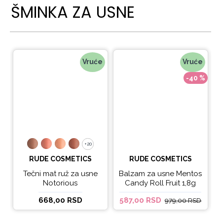
ŠMINKA ZA USNE
Vruće
Vruće
-40 %
+20
+20
RUDE COSMETICS
RUDE COSMETICS
Tečni mat ruž za usne
Balzam za usne Mentos
Notorious
Candy Roll Fruit 1,8g
668,00 RSD
587,00 RSD
979,00 RSD