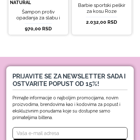
NATURAL
Barbie sportski peškir
za kosu Roze
Šampon protiv
opadanja za slabu i
2.032,00 RSD
tanku kosu beBio
970,00 RSD
natural 300ml
PRIJAVITE SE ZA NEWSLETTER SADA I
OSTVARITE POPUST OD 15%!
Primajte informacije o najboljim promocijama, novim
proizvodima, brendovima kao i kodovima za popust i
ekskluzivnim ponudama koje su dostupne samo
primateljima biltena.