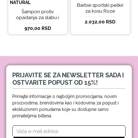
NATURAL
Barbie sportski peškir
za kosu Roze
Šampon protiv
opadanja za slabu i
2.032,00 RSD
tanku kosu beBio
970,00 RSD
natural 300ml
PRIJAVITE SE ZA NEWSLETTER SADA I
OSTVARITE POPUST OD 15%!
Primajte informacije o najboljim promocijama, novim
proizvodima, brendovima kao i kodovima za popust i
ekskluzivnim ponudama koje su dostupne samo
primateljima biltena.