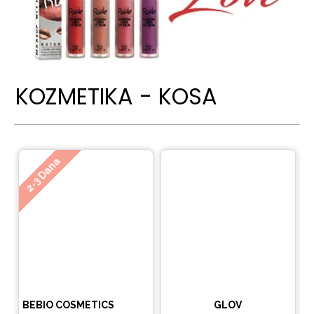
KOZMETIKA - KOSA
Ne
2-3 Dana
BEBIO COSMETICS
GLOV