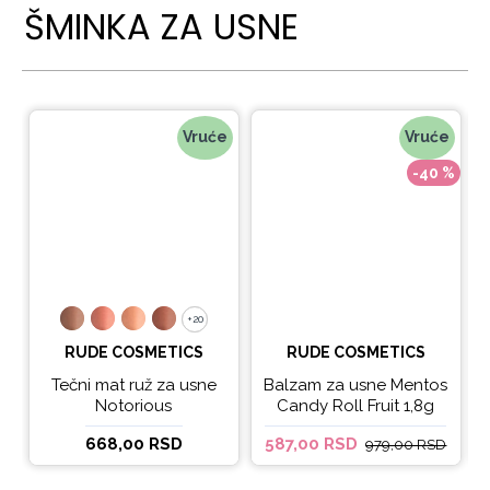
ŠMINKA ZA USNE
Vruće
Vruće
-40 %
+20
+20
RUDE COSMETICS
RUDE COSMETICS
Tečni mat ruž za usne
Balzam za usne Mentos
Notorious
Candy Roll Fruit 1,8g
668,00 RSD
587,00 RSD
979,00 RSD