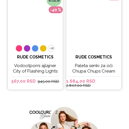
Vruće
-40 %
+28
+28
RUDE COSMETICS
RUDE COSMETICS
Vodootporni ajlajner
Paleta senki za oči
City of Flashing Lights
Chupa Chups Cream
Micro Retractable Liner
Soda
567,00 RSD
1.684,00 RSD
6
945,00 RSD
- It's Lit
2.807,00 RSD