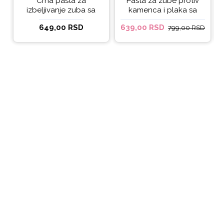
Crna pasta za
Pasta za zube protiv
izbeljivanje zuba sa
kamenca i plaka sa
ukusom narandže
kokosovim uljem
649,00 RSD
639,00 RSD
799,00 RSD
Ecodenta 100 ml
Ecodenta ORGANIC
ANTI-PLAQUE 75ml