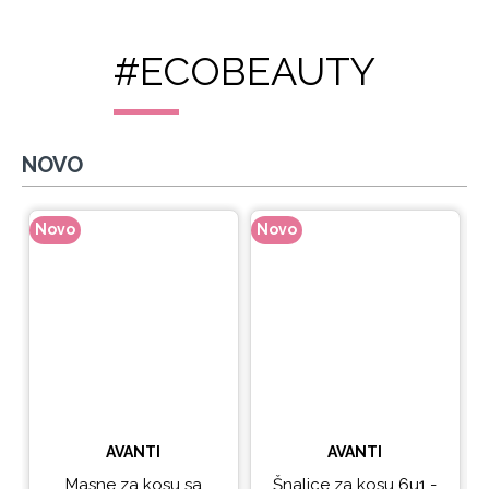
#ECOBEAUTY
NOVO
Novo
Novo
N
AVANTI
AVANTI
Masne za kosu sa
Šnalice za kosu 6u1 -