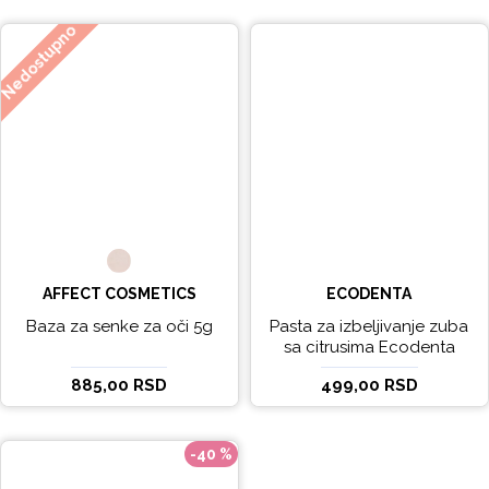
Nedostupno
AFFECT COSMETICS
ECODENTA
Baza za senke za oči 5g
Pasta za izbeljivanje zuba
sa citrusima Ecodenta
EXPERT LINE EXCEPTIONAL
885,00 RSD
499,00 RSD
WHITENING 100ml
-40 %