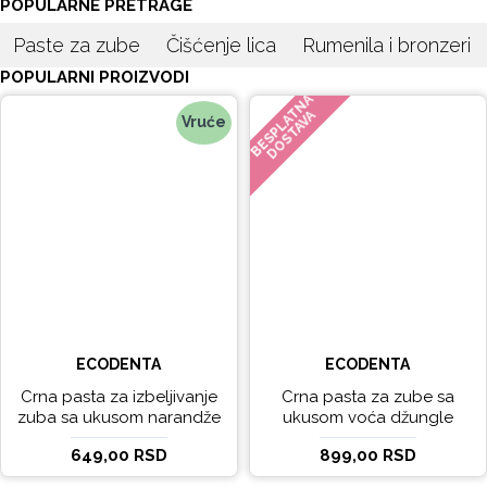
POPULARNE PRETRAGE
Paste za zube
Čišćenje lica
Rumenila i bronzeri
POPULARNI PROIZVODI
BESPLATNA
DOSTAVA
Vruće
ECODENTA
ECODENTA
Crna pasta za izbeljivanje
Crna pasta za zube sa
zuba sa ukusom narandže
ukusom voća džungle
Ecodenta 100 ml
Ecodenta 75 ml
649,00 RSD
899,00 RSD